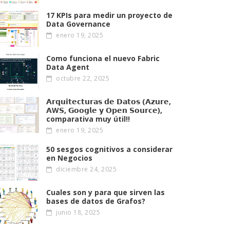
17 KPIs para medir un proyecto de
Data Governance
enero 19, 2025
Como funciona el nuevo Fabric
Data Agent
octubre 22, 2025
𝗔𝗿𝗾𝘂𝗶𝘁𝗲𝗰𝘁𝘂𝗿𝗮𝘀 𝗱𝗲 𝗗𝗮𝘁𝗼𝘀 (𝗔𝘇𝘂𝗿𝗲,
𝗔W𝗦, 𝗚𝗼𝗼𝗴𝗹𝗲 𝘆 𝗢𝗽𝗲𝗻 𝗦𝗼𝘂𝗿𝗰𝗲),
comparativa muy útil!!
enero 19, 2025
50 sesgos cognitivos a considerar
en Negocios
diciembre 24, 2025
Cuales son y para que sirven las
bases de datos de Grafos?
junio 18, 2025