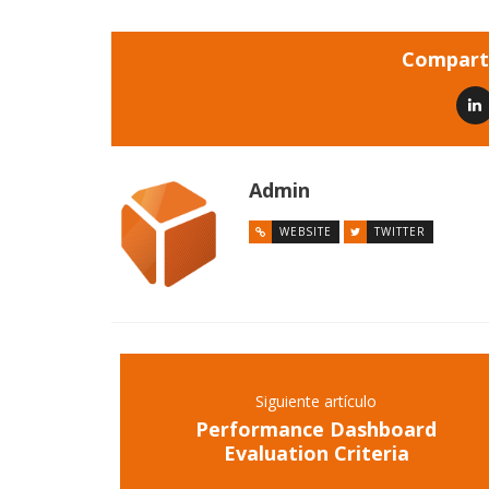
Comparti
Admin
WEBSITE
TWITTER
Siguiente artículo
Performance Dashboard
Evaluation Criteria