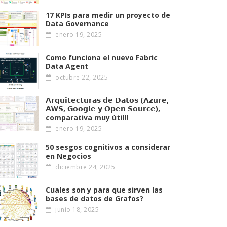
17 KPIs para medir un proyecto de
Data Governance
enero 19, 2025
Como funciona el nuevo Fabric
Data Agent
octubre 22, 2025
𝗔𝗿𝗾𝘂𝗶𝘁𝗲𝗰𝘁𝘂𝗿𝗮𝘀 𝗱𝗲 𝗗𝗮𝘁𝗼𝘀 (𝗔𝘇𝘂𝗿𝗲,
𝗔W𝗦, 𝗚𝗼𝗼𝗴𝗹𝗲 𝘆 𝗢𝗽𝗲𝗻 𝗦𝗼𝘂𝗿𝗰𝗲),
comparativa muy útil!!
enero 19, 2025
50 sesgos cognitivos a considerar
en Negocios
diciembre 24, 2025
Cuales son y para que sirven las
bases de datos de Grafos?
junio 18, 2025