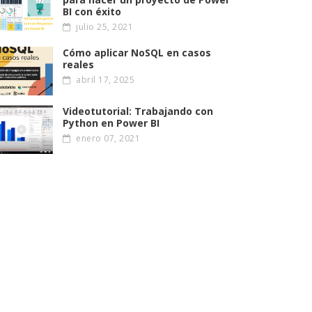
BI con éxito
julio 25, 2021
Cómo aplicar NoSQL en casos
reales
abril 17, 2025
Videotutorial: Trabajando con
Python en Power BI
enero 07, 2021