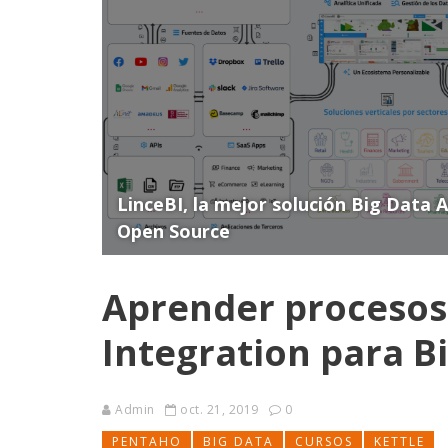
LinceBI, la mejor solución Big Data 
Open Source
Aprender procesos
Integration para B
Admin
oct. 21, 2019
0
PENTAHO
BIG DATA
CURSOS
KETTLE