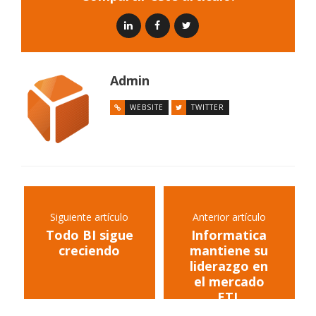
Admin
WEBSITE
TWITTER
Siguiente artículo
Anterior artículo
Todo BI sigue
Informatica
creciendo
mantiene su
liderazgo en
el mercado
ETL