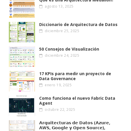
agosto 13, 2025
Diccionario de Arquitectura de Datos
diciembre 25, 2025
50 Consejos de Visualización
diciembre 24, 2025
17 KPIs para medir un proyecto de
Data Governance
enero 19, 2025
Como funciona el nuevo Fabric Data
Agent
octubre 22, 2025
𝗔𝗿𝗾𝘂𝗶𝘁𝗲𝗰𝘁𝘂𝗿𝗮𝘀 𝗱𝗲 𝗗𝗮𝘁𝗼𝘀 (𝗔𝘇𝘂𝗿𝗲,
𝗔W𝗦, 𝗚𝗼𝗼𝗴𝗹𝗲 𝘆 𝗢𝗽𝗲𝗻 𝗦𝗼𝘂𝗿𝗰𝗲),