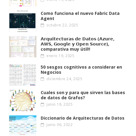
Como funciona el nuevo Fabric Data
Agent
octubre 22, 2025
𝗔𝗿𝗾𝘂𝗶𝘁𝗲𝗰𝘁𝘂𝗿𝗮𝘀 𝗱𝗲 𝗗𝗮𝘁𝗼𝘀 (𝗔𝘇𝘂𝗿𝗲,
𝗔W𝗦, 𝗚𝗼𝗼𝗴𝗹𝗲 𝘆 𝗢𝗽𝗲𝗻 𝗦𝗼𝘂𝗿𝗰𝗲),
comparativa muy útil!!
enero 19, 2025
50 sesgos cognitivos a considerar en
Negocios
diciembre 24, 2025
Cuales son y para que sirven las bases
de datos de Grafos?
junio 18, 2025
Diccionario de Arquitecturas de Datos
junio 06, 2022