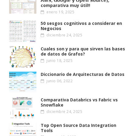
𝗔W𝗦, 𝗚𝗼𝗼𝗴𝗹𝗲 𝘆 𝗢𝗽𝗲𝗻 𝗦𝗼𝘂𝗿𝗰𝗲),
comparativa muy útil!!
enero 19, 2025
50 sesgos cognitivos a considerar en
Negocios
diciembre 24, 2025
Cuales son y para que sirven las bases
de datos de Grafos?
junio 18, 2025
Diccionario de Arquitecturas de Datos
junio 06, 2022
Comparativa Databrics vs Fabric vs
Snowflake
diciembre 24, 2025
Top Open Source Data Integration
Tools