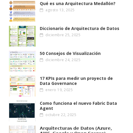
Qué es una Arquitectura Medallón?
agosto 13, 2025
Diccionario de Arquitectura de Datos
diciembre 25, 2025
50 Consejos de Visualización
diciembre 24, 2025
17 KPIs para medir un proyecto de
Data Governance
enero 19, 2025
Como funciona el nuevo Fabric Data
Agent
octubre 22, 2025
𝗔𝗿𝗾𝘂𝗶𝘁𝗲𝗰𝘁𝘂𝗿𝗮𝘀 𝗱𝗲 𝗗𝗮𝘁𝗼𝘀 (𝗔𝘇𝘂𝗿𝗲,