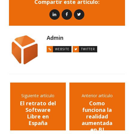
Compartir este artículo:
Admin
WEBSITE
TWITTER
Siguiente artículo
Anterior artículo
El retrato del
Como
Software
funciona la
Libre en
realidad
España
aumentada
en BI