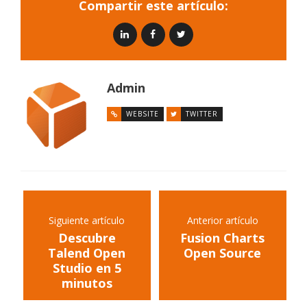
Compartir este artículo:
Admin
WEBSITE
TWITTER
Siguiente artículo
Anterior artículo
Descubre
Fusion Charts
Talend Open
Open Source
Studio en 5
minutos