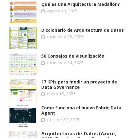
Qué es una Arquitectura Medallón?
agosto 13, 2025
Diccionario de Arquitectura de Datos
diciembre 25, 2025
50 Consejos de Visualización
diciembre 24, 2025
17 KPIs para medir un proyecto de
Data Governance
enero 19, 2025
Como funciona el nuevo Fabric Data
Agent
octubre 22, 2025
𝗔𝗿𝗾𝘂𝗶𝘁𝗲𝗰𝘁𝘂𝗿𝗮𝘀 𝗱𝗲 𝗗𝗮𝘁𝗼𝘀 (𝗔𝘇𝘂𝗿𝗲,