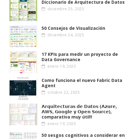
Diccionario de Arquitectura de Datos
diciembre 25, 2025
50 Consejos de Visualización
diciembre 24, 2025
17 KPIs para medir un proyecto de
Data Governance
enero 19, 2025
Como funciona el nuevo Fabric Data
Agent
octubre 22, 2025
𝗔𝗿𝗾𝘂𝗶𝘁𝗲𝗰𝘁𝘂𝗿𝗮𝘀 𝗱𝗲 𝗗𝗮𝘁𝗼𝘀 (𝗔𝘇𝘂𝗿𝗲,
𝗔W𝗦, 𝗚𝗼𝗼𝗴𝗹𝗲 𝘆 𝗢𝗽𝗲𝗻 𝗦𝗼𝘂𝗿𝗰𝗲),
comparativa muy útil!!
enero 19, 2025
50 sesgos cognitivos a considerar en