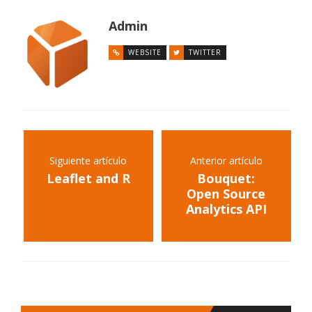
Admin
WEBSITE
TWITTER
Siguiente artículo
Anterior artículo
Leaflet and R
Bouquet:
Open Source
Analytics API