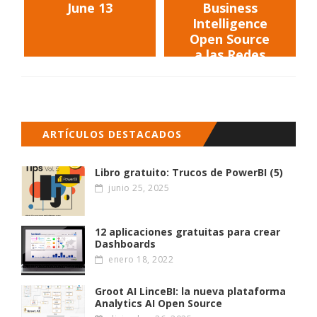
June 13
Business
Intelligence
Open Source
a las Redes
Sociales:
webinar de 1
hora
ARTÍCULOS DESTACADOS
Libro gratuito: Trucos de PowerBI (5)
junio 25, 2025
12 aplicaciones gratuitas para crear
Dashboards
enero 18, 2022
Groot AI LinceBI: la nueva plataforma
Analytics AI Open Source