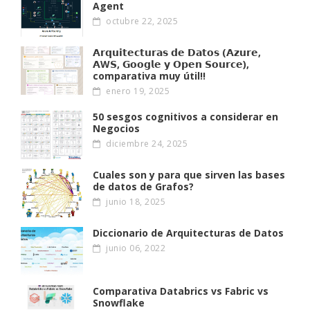
Agent
octubre 22, 2025
𝗔𝗿𝗾𝘂𝗶𝘁𝗲𝗰𝘁𝘂𝗿𝗮𝘀 𝗱𝗲 𝗗𝗮𝘁𝗼𝘀 (𝗔𝘇𝘂𝗿𝗲,
𝗔W𝗦, 𝗚𝗼𝗼𝗴𝗹𝗲 𝘆 𝗢𝗽𝗲𝗻 𝗦𝗼𝘂𝗿𝗰𝗲),
comparativa muy útil!!
enero 19, 2025
50 sesgos cognitivos a considerar en
Negocios
diciembre 24, 2025
Cuales son y para que sirven las bases
de datos de Grafos?
junio 18, 2025
Diccionario de Arquitecturas de Datos
junio 06, 2022
Comparativa Databrics vs Fabric vs
Snowflake