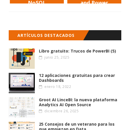
NoSQL
and Power
BI”
ARTÍCULOS DESTACADOS
Libro gratuito: Trucos de PowerBI (5)
junio 25, 2025
12 aplicaciones gratuitas para crear
Dashboards
enero 18, 2022
Groot AI LinceBI: la nueva plataforma
Analytics AI Open Source
diciembre 26, 2025
25 Consejos de un veterano para los
que empiezan en Data