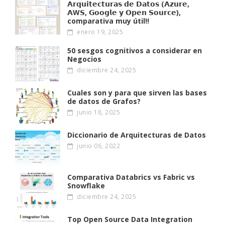
𝗔𝗿𝗾𝘂𝗶𝘁𝗲𝗰𝘁𝘂𝗿𝗮𝘀 𝗱𝗲 𝗗𝗮𝘁𝗼𝘀 (𝗔𝘇𝘂𝗿𝗲,
𝗔W𝗦, 𝗚𝗼𝗼𝗴𝗹𝗲 𝘆 𝗢𝗽𝗲𝗻 𝗦𝗼𝘂𝗿𝗰𝗲),
comparativa muy útil!!
enero 19, 2025
50 sesgos cognitivos a considerar en
Negocios
diciembre 24, 2025
Cuales son y para que sirven las bases
de datos de Grafos?
junio 18, 2025
Diccionario de Arquitecturas de Datos
junio 06, 2022
Comparativa Databrics vs Fabric vs
Snowflake
diciembre 24, 2025
Top Open Source Data Integration