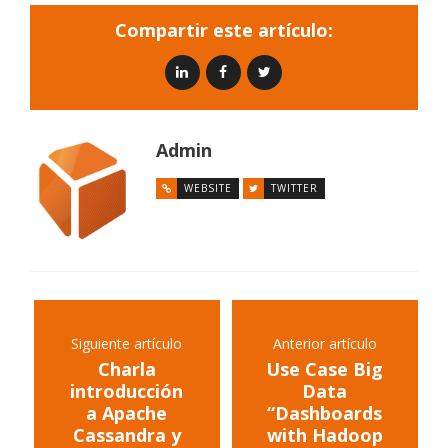
Compartir este artículo:
Admin
WEBSITE
TWITTER
Siguiente artículo
Anterior artículo
Charla
Use Case Big
introducción
Data
a Apache
“Dashboards
Cassandra y
with Hadoop