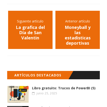
Siguiente artículo
Anterior artículo
La grafica del
Moneyball y
Día de San
las
Valentin
estadisticas
deportivas
ARTÍCULOS DESTACADOS
Libro gratuito: Trucos de PowerBI (5)
junio 25, 2025