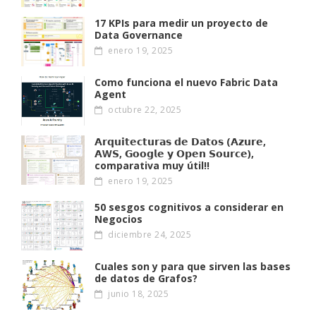
17 KPIs para medir un proyecto de
Data Governance
enero 19, 2025
Como funciona el nuevo Fabric Data
Agent
octubre 22, 2025
𝗔𝗿𝗾𝘂𝗶𝘁𝗲𝗰𝘁𝘂𝗿𝗮𝘀 𝗱𝗲 𝗗𝗮𝘁𝗼𝘀 (𝗔𝘇𝘂𝗿𝗲,
𝗔W𝗦, 𝗚𝗼𝗼𝗴𝗹𝗲 𝘆 𝗢𝗽𝗲𝗻 𝗦𝗼𝘂𝗿𝗰𝗲),
comparativa muy útil!!
enero 19, 2025
50 sesgos cognitivos a considerar en
Negocios
diciembre 24, 2025
Cuales son y para que sirven las bases
de datos de Grafos?
junio 18, 2025