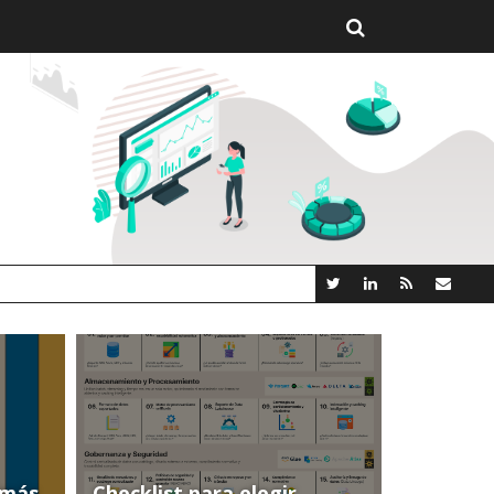
 NUEVA PLATAFORMA ANALYTICS AI OPEN SOURCE
(más
Checklist para elegir