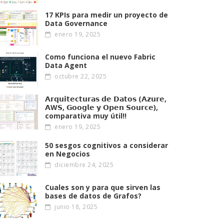
17 KPIs para medir un proyecto de
Data Governance
enero 19, 2025
Como funciona el nuevo Fabric
Data Agent
octubre 22, 2025
𝗔𝗿𝗾𝘂𝗶𝘁𝗲𝗰𝘁𝘂𝗿𝗮𝘀 𝗱𝗲 𝗗𝗮𝘁𝗼𝘀 (𝗔𝘇𝘂𝗿𝗲,
𝗔W𝗦, 𝗚𝗼𝗼𝗴𝗹𝗲 𝘆 𝗢𝗽𝗲𝗻 𝗦𝗼𝘂𝗿𝗰𝗲),
comparativa muy útil!!
enero 19, 2025
50 sesgos cognitivos a considerar
en Negocios
diciembre 24, 2025
Cuales son y para que sirven las
bases de datos de Grafos?
junio 18, 2025