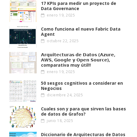
17 KPIs para medir un proyecto de
Data Governance
enero 19, 2025
Como funciona el nuevo Fabric Data
Agent
octubre 22, 2025
𝗔𝗿𝗾𝘂𝗶𝘁𝗲𝗰𝘁𝘂𝗿𝗮𝘀 𝗱𝗲 𝗗𝗮𝘁𝗼𝘀 (𝗔𝘇𝘂𝗿𝗲,
𝗔W𝗦, 𝗚𝗼𝗼𝗴𝗹𝗲 𝘆 𝗢𝗽𝗲𝗻 𝗦𝗼𝘂𝗿𝗰𝗲),
comparativa muy útil!!
enero 19, 2025
50 sesgos cognitivos a considerar en
Negocios
diciembre 24, 2025
Cuales son y para que sirven las bases
de datos de Grafos?
junio 18, 2025
Diccionario de Arquitecturas de Datos