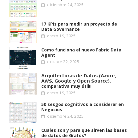
diciembre 24, 2025
17 KPIs para medir un proyecto de
Data Governance
enero 19, 2025
Como funciona el nuevo Fabric Data
Agent
octubre 22, 2025
𝗔𝗿𝗾𝘂𝗶𝘁𝗲𝗰𝘁𝘂𝗿𝗮𝘀 𝗱𝗲 𝗗𝗮𝘁𝗼𝘀 (𝗔𝘇𝘂𝗿𝗲,
𝗔W𝗦, 𝗚𝗼𝗼𝗴𝗹𝗲 𝘆 𝗢𝗽𝗲𝗻 𝗦𝗼𝘂𝗿𝗰𝗲),
comparativa muy útil!!
enero 19, 2025
50 sesgos cognitivos a considerar en
Negocios
diciembre 24, 2025
Cuales son y para que sirven las bases
de datos de Grafos?