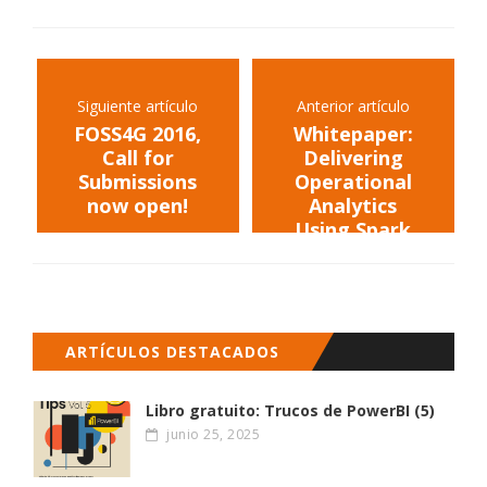
Siguiente artículo
Anterior artículo
FOSS4G 2016,
Whitepaper:
Call for
Delivering
Submissions
Operational
now open!
Analytics
Using Spark
and NoSQL
Data Stores
ARTÍCULOS DESTACADOS
Libro gratuito: Trucos de PowerBI (5)
junio 25, 2025