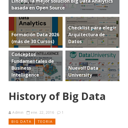
LinceBI, la mejor solución Big Data Analytics
basada en Open Source
Checklist para elegir
Formación Data 2026
Arquitectura de
(más de 30 Cursos)
Datos
Conceptos
Fundamentales de
Business
Nuevo!! Data
Intelligence
University
History of Big Data
Admin
ene. 22, 2016
1
BIG DATA
TEORIA