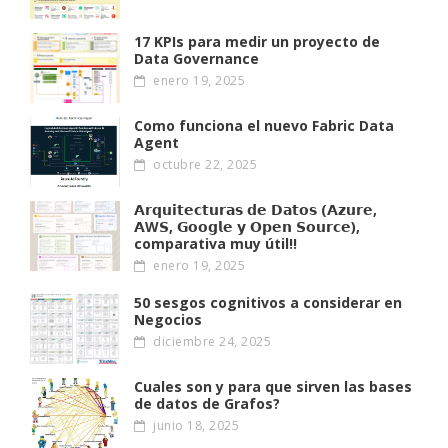
17 KPIs para medir un proyecto de
Data Governance
enero 19, 2025
Como funciona el nuevo Fabric Data
Agent
octubre 22, 2025
𝗔𝗿𝗾𝘂𝗶𝘁𝗲𝗰𝘁𝘂𝗿𝗮𝘀 𝗱𝗲 𝗗𝗮𝘁𝗼𝘀 (𝗔𝘇𝘂𝗿𝗲,
𝗔W𝗦, 𝗚𝗼𝗼𝗴𝗹𝗲 𝘆 𝗢𝗽𝗲𝗻 𝗦𝗼𝘂𝗿𝗰𝗲),
comparativa muy útil!!
enero 19, 2025
50 sesgos cognitivos a considerar en
Negocios
diciembre 24, 2025
Cuales son y para que sirven las bases
de datos de Grafos?
junio 18, 2025