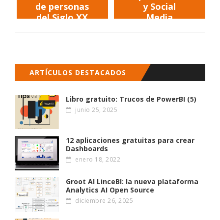
de personas
y Social
del Siglo XX
Media
ARTÍCULOS DESTACADOS
Libro gratuito: Trucos de PowerBI (5)
junio 25, 2025
12 aplicaciones gratuitas para crear
Dashboards
enero 18, 2022
Groot AI LinceBI: la nueva plataforma
Analytics AI Open Source
diciembre 26, 2025