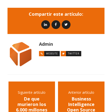
Compartir este artículo:
Admin
WEBSITE
TWITTER
Siguiente artículo
Anterior artículo
De que
Business
murieron los
Intelligence
6.000 millones
Open Source