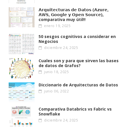
𝗔𝗿𝗾𝘂𝗶𝘁𝗲𝗰𝘁𝘂𝗿𝗮𝘀 𝗱𝗲 𝗗𝗮𝘁𝗼𝘀 (𝗔𝘇𝘂𝗿𝗲,
𝗔W𝗦, 𝗚𝗼𝗼𝗴𝗹𝗲 𝘆 𝗢𝗽𝗲𝗻 𝗦𝗼𝘂𝗿𝗰𝗲),
comparativa muy útil!!
enero 19, 2025
50 sesgos cognitivos a considerar en
Negocios
diciembre 24, 2025
Cuales son y para que sirven las bases
de datos de Grafos?
junio 18, 2025
Diccionario de Arquitecturas de Datos
junio 06, 2022
Comparativa Databrics vs Fabric vs
Snowflake
diciembre 24, 2025