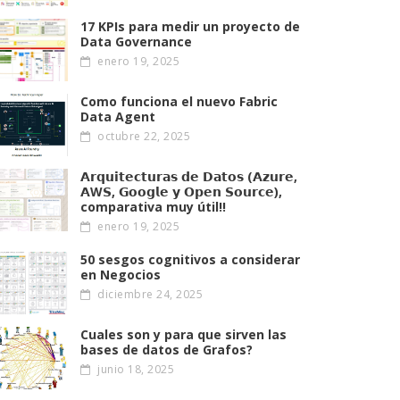
17 KPIs para medir un proyecto de
Data Governance
enero 19, 2025
Como funciona el nuevo Fabric
Data Agent
octubre 22, 2025
𝗔𝗿𝗾𝘂𝗶𝘁𝗲𝗰𝘁𝘂𝗿𝗮𝘀 𝗱𝗲 𝗗𝗮𝘁𝗼𝘀 (𝗔𝘇𝘂𝗿𝗲,
𝗔W𝗦, 𝗚𝗼𝗼𝗴𝗹𝗲 𝘆 𝗢𝗽𝗲𝗻 𝗦𝗼𝘂𝗿𝗰𝗲),
comparativa muy útil!!
enero 19, 2025
50 sesgos cognitivos a considerar
en Negocios
diciembre 24, 2025
Cuales son y para que sirven las
bases de datos de Grafos?
junio 18, 2025