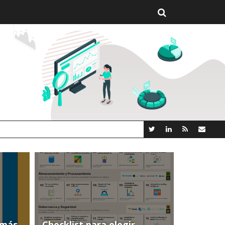
 AI LINCEBI: LA NUEVA PLATAFORMA ANALYTICS AI OPEN SOUR
(más
Checklist para elegir