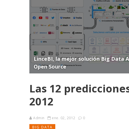
LinceBI, la mejor solución Big Data 
Open Source
Las 12 prediccione
2012
Admin
ene. 02, 2012
0
BIG DATA