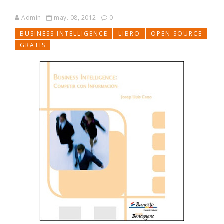
Admin
may. 08, 2012
0
BUSINESS INTELLIGENCE
LIBRO
OPEN SOURCE
GRATIS