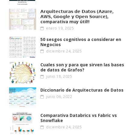
𝗔𝗿𝗾𝘂𝗶𝘁𝗲𝗰𝘁𝘂𝗿𝗮𝘀 𝗱𝗲 𝗗𝗮𝘁𝗼𝘀 (𝗔𝘇𝘂𝗿𝗲,
𝗔W𝗦, 𝗚𝗼𝗼𝗴𝗹𝗲 𝘆 𝗢𝗽𝗲𝗻 𝗦𝗼𝘂𝗿𝗰𝗲),
comparativa muy útil!!
enero 19, 2025
50 sesgos cognitivos a considerar en
Negocios
diciembre 24, 2025
Cuales son y para que sirven las bases
de datos de Grafos?
junio 18, 2025
Diccionario de Arquitecturas de Datos
junio 06, 2022
Comparativa Databrics vs Fabric vs
Snowflake
diciembre 24, 2025