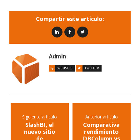
Compartir este artículo:
Admin
WEBSITE
TWITTER
Siguiente artículo
Anterior artículo
SlashBI, el
Comparativa
nuevo sitio
rendimiento
de
DBColumn vs