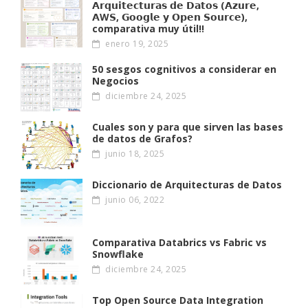
𝗔𝗿𝗾𝘂𝗶𝘁𝗲𝗰𝘁𝘂𝗿𝗮𝘀 𝗱𝗲 𝗗𝗮𝘁𝗼𝘀 (𝗔𝘇𝘂𝗿𝗲,
𝗔W𝗦, 𝗚𝗼𝗼𝗴𝗹𝗲 𝘆 𝗢𝗽𝗲𝗻 𝗦𝗼𝘂𝗿𝗰𝗲),
comparativa muy útil!!
enero 19, 2025
50 sesgos cognitivos a considerar en
Negocios
diciembre 24, 2025
Cuales son y para que sirven las bases
de datos de Grafos?
junio 18, 2025
Diccionario de Arquitecturas de Datos
junio 06, 2022
Comparativa Databrics vs Fabric vs
Snowflake
diciembre 24, 2025
Top Open Source Data Integration