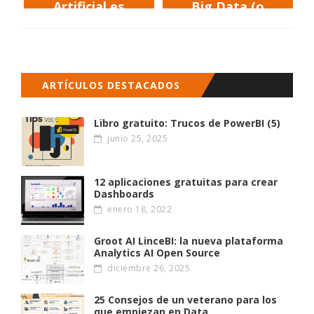
Artificial es
Big Data (o
una moda
que quieran
actual
serlo)!!
ARTÍCULOS DESTACADOS
Libro gratuito: Trucos de PowerBI (5)
junio 25, 2025
12 aplicaciones gratuitas para crear
Dashboards
enero 18, 2022
Groot AI LinceBI: la nueva plataforma
Analytics AI Open Source
diciembre 26, 2025
25 Consejos de un veterano para los
que empiezan en Data