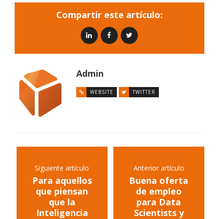
Compartir este artículo:
Admin
WEBSITE
TWITTER
Siguiente artículo
Anterior artículo
Para aquellos
Buena oferta
que piensan
de empleo
que la
para Data
Inteligencia
Scientists y