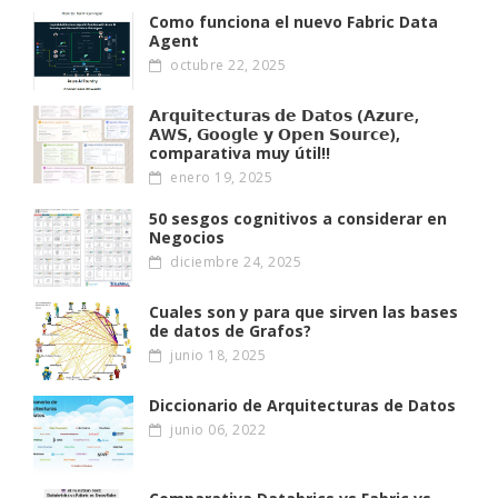
Como funciona el nuevo Fabric Data
Agent
octubre 22, 2025
𝗔𝗿𝗾𝘂𝗶𝘁𝗲𝗰𝘁𝘂𝗿𝗮𝘀 𝗱𝗲 𝗗𝗮𝘁𝗼𝘀 (𝗔𝘇𝘂𝗿𝗲,
𝗔W𝗦, 𝗚𝗼𝗼𝗴𝗹𝗲 𝘆 𝗢𝗽𝗲𝗻 𝗦𝗼𝘂𝗿𝗰𝗲),
comparativa muy útil!!
enero 19, 2025
50 sesgos cognitivos a considerar en
Negocios
diciembre 24, 2025
Cuales son y para que sirven las bases
de datos de Grafos?
junio 18, 2025
Diccionario de Arquitecturas de Datos
junio 06, 2022