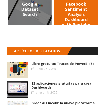
Google
Facebook
Dataset
Sentiment
Search
Analysis
Dashboard
with Pentaho
ARTÍCULOS DESTACADOS
Libro gratuito: Trucos de PowerBI (5)
junio 25, 2025
12 aplicaciones gratuitas para crear
Dashboards
enero 18, 2022
Groot AI LinceBI: la nueva plataforma