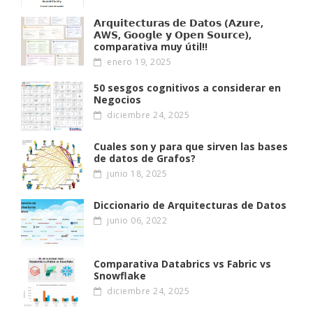
𝗔𝗿𝗾𝘂𝗶𝘁𝗲𝗰𝘁𝘂𝗿𝗮𝘀 𝗱𝗲 𝗗𝗮𝘁𝗼𝘀 (𝗔𝘇𝘂𝗿𝗲,
𝗔W𝗦, 𝗚𝗼𝗼𝗴𝗹𝗲 𝘆 𝗢𝗽𝗲𝗻 𝗦𝗼𝘂𝗿𝗰𝗲),
comparativa muy útil!!
enero 19, 2025
50 sesgos cognitivos a considerar en
Negocios
diciembre 24, 2025
Cuales son y para que sirven las bases
de datos de Grafos?
junio 18, 2025
Diccionario de Arquitecturas de Datos
junio 06, 2022
Comparativa Databrics vs Fabric vs
Snowflake
diciembre 24, 2025