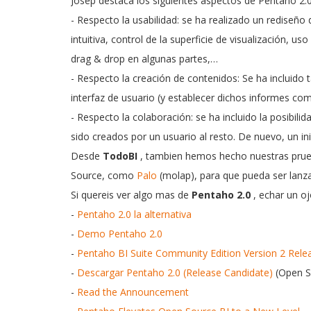
Josep destaca los siguientes aspectos de Pentaho 2.0
- Respecto la usabilidad: se ha realizado un rediseño d
intuitiva, control de la superficie de visualización, u
drag & drop en algunas partes,…
- Respecto la creación de contenidos: Se ha incluido
interfaz de usuario (y establecer dichos informes com
- Respecto la colaboración: se ha incluido la posibili
sido creados por un usuario al resto. De nuevo, un in
Desde
TodoBI
, tambien hemos hecho nuestras prueb
Source, como
Palo
(molap), para que pueda ser lanza
Si quereis ver algo mas de
Pentaho 2.0
, echar un oj
-
Pentaho 2.0 la alternativa
-
Demo Pentaho 2.0
-
Pentaho BI Suite Community Edition Version 2 Rele
-
Descargar Pentaho 2.0 (Release Candidate)
(Open S
-
Read the Announcement