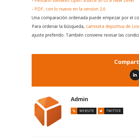
-
Pentaho Elevates Open Source BI to a New Level
-
PDF, con lo nuevo en la version 2.0
Una comparación ordenada puede empezar por el corte,
Para ordenar la búsqueda,
camiseta deportiva de Lio
ajuste preferido. También conviene revisar las condici
Comparti
Admin
WEBSITE
TWITTER