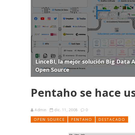
LinceBI, la mejor solución Big Data 
Open Source
Pentaho se hace u
Admin
dic. 11, 2008
0
OPEN SOURCE
PENTAHO
DESTACADO