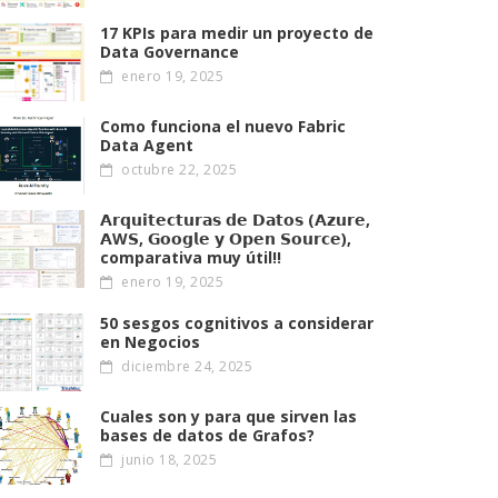
17 KPIs para medir un proyecto de
Data Governance
enero 19, 2025
Como funciona el nuevo Fabric
Data Agent
octubre 22, 2025
𝗔𝗿𝗾𝘂𝗶𝘁𝗲𝗰𝘁𝘂𝗿𝗮𝘀 𝗱𝗲 𝗗𝗮𝘁𝗼𝘀 (𝗔𝘇𝘂𝗿𝗲,
𝗔W𝗦, 𝗚𝗼𝗼𝗴𝗹𝗲 𝘆 𝗢𝗽𝗲𝗻 𝗦𝗼𝘂𝗿𝗰𝗲),
comparativa muy útil!!
enero 19, 2025
50 sesgos cognitivos a considerar
en Negocios
diciembre 24, 2025
Cuales son y para que sirven las
bases de datos de Grafos?
junio 18, 2025