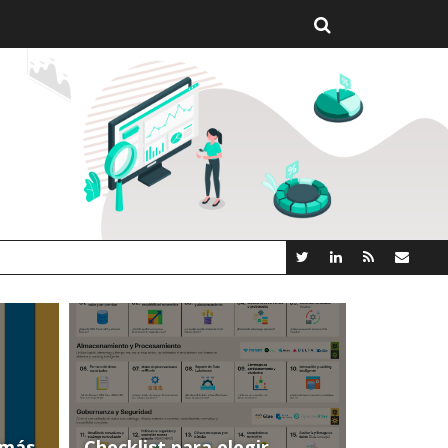
GROOT AI LINCEBI: LA NUEVA PLATAFORMA ANALYT
(más
Checklist para elegir