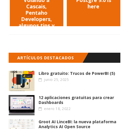
Cascais,
here
Pentaho
Developers,
algunos tips y
novedades
ARTÍCULOS DESTACADOS
Libro gratuito: Trucos de PowerBI (5)
junio 25, 2025
12 aplicaciones gratuitas para crear
Dashboards
enero 18, 2022
Groot AI LinceBI: la nueva plataforma
Analytics AI Open Source