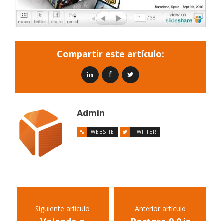
Compartir este artículo:
Admin
WEBSITE
TWITTER
Siguiente artículo
Anterior artículo
Volando a
Postgre 9.0 is