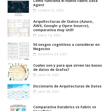
Como funciona el nuevo Fabric Data
Agent
octubre 22, 2025
𝗔𝗿𝗾𝘂𝗶𝘁𝗲𝗰𝘁𝘂𝗿𝗮𝘀 𝗱𝗲 𝗗𝗮𝘁𝗼𝘀 (𝗔𝘇𝘂𝗿𝗲,
𝗔W𝗦, 𝗚𝗼𝗼𝗴𝗹𝗲 𝘆 𝗢𝗽𝗲𝗻 𝗦𝗼𝘂𝗿𝗰𝗲),
comparativa muy útil!!
enero 19, 2025
50 sesgos cognitivos a considerar en
Negocios
diciembre 24, 2025
Cuales son y para que sirven las bases
de datos de Grafos?
junio 18, 2025
Diccionario de Arquitecturas de Datos
junio 06, 2022
Comparativa Databrics vs Fabric vs