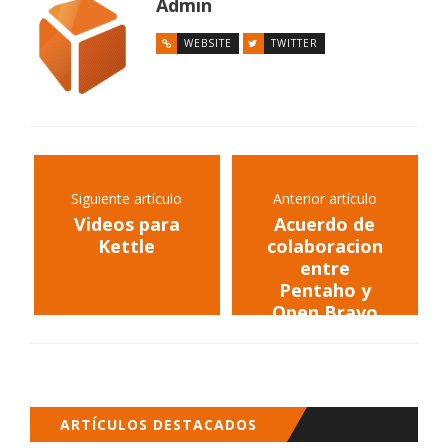
Admin
WEBSITE
TWITTER
Siguiente artículo
Anterior artículo
Videos para
Acuerdo de
Kettle
colaboracion
entre
Pentaho y
Open Bravo
ARTÍCULOS DESTACADOS