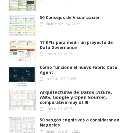
50 Consejos de Visualización
diciembre 24, 2025
17 KPIs para medir un proyecto de
Data Governance
enero 19, 2025
Como funciona el nuevo Fabric Data
Agent
octubre 22, 2025
𝗔𝗿𝗾𝘂𝗶𝘁𝗲𝗰𝘁𝘂𝗿𝗮𝘀 𝗱𝗲 𝗗𝗮𝘁𝗼𝘀 (𝗔𝘇𝘂𝗿𝗲,
𝗔W𝗦, 𝗚𝗼𝗼𝗴𝗹𝗲 𝘆 𝗢𝗽𝗲𝗻 𝗦𝗼𝘂𝗿𝗰𝗲),
comparativa muy útil!!
enero 19, 2025
50 sesgos cognitivos a considerar en
Negocios
diciembre 24, 2025