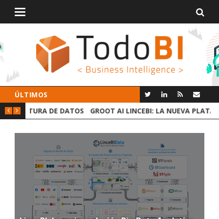
Alternar
navegación
ÚLTIMOS
 DATOS
GROOT AI LINCEBI: LA NUEVA PLATAFORMA ANALYTICS
C