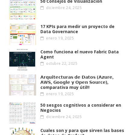
50 Consejos de Visualización
diciembre 24, 2025
17 KPIs para medir un proyecto de
Data Governance
enero 19, 2025
Como funciona el nuevo Fabric Data
Agent
octubre 22, 2025
𝗔𝗿𝗾𝘂𝗶𝘁𝗲𝗰𝘁𝘂𝗿𝗮𝘀 𝗱𝗲 𝗗𝗮𝘁𝗼𝘀 (𝗔𝘇𝘂𝗿𝗲,
𝗔W𝗦, 𝗚𝗼𝗼𝗴𝗹𝗲 𝘆 𝗢𝗽𝗲𝗻 𝗦𝗼𝘂𝗿𝗰𝗲),
comparativa muy útil!!
enero 19, 2025
50 sesgos cognitivos a considerar en
Negocios
diciembre 24, 2025
Cuales son y para que sirven las bases