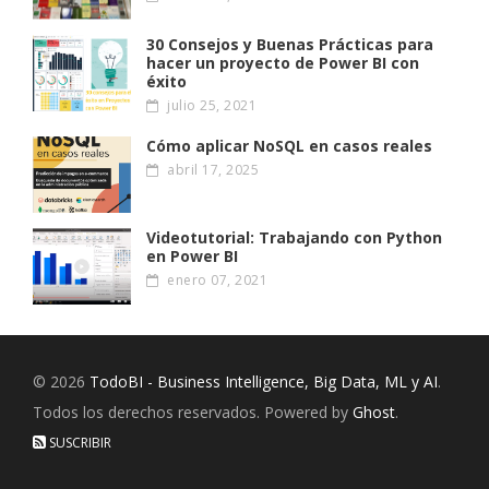
30 Consejos y Buenas Prácticas para
hacer un proyecto de Power BI con
éxito
julio 25, 2021
Cómo aplicar NoSQL en casos reales
abril 17, 2025
Videotutorial: Trabajando con Python
en Power BI
enero 07, 2021
© 2026
TodoBI - Business Intelligence, Big Data, ML y AI
.
Todos los derechos reservados. Powered by
Ghost
.
SUSCRIBIR