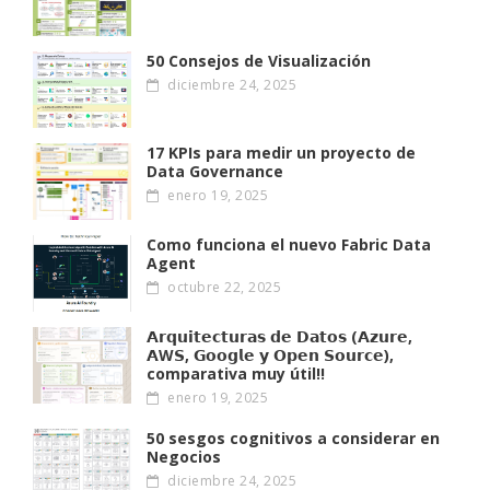
50 Consejos de Visualización
diciembre 24, 2025
17 KPIs para medir un proyecto de
Data Governance
enero 19, 2025
Como funciona el nuevo Fabric Data
Agent
octubre 22, 2025
𝗔𝗿𝗾𝘂𝗶𝘁𝗲𝗰𝘁𝘂𝗿𝗮𝘀 𝗱𝗲 𝗗𝗮𝘁𝗼𝘀 (𝗔𝘇𝘂𝗿𝗲,
𝗔W𝗦, 𝗚𝗼𝗼𝗴𝗹𝗲 𝘆 𝗢𝗽𝗲𝗻 𝗦𝗼𝘂𝗿𝗰𝗲),
comparativa muy útil!!
enero 19, 2025
50 sesgos cognitivos a considerar en
Negocios
diciembre 24, 2025