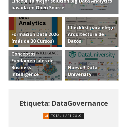
LinceBI, la mejor solución Big Data Analytics
basada en Open Source
Checklist para elegir
Formación Data 2026
Arquitectura de
(más de 30 Cursos)
Datos
Conceptos
Fundamentales de
Business
Nuevo!! Data
Intelligence
University
Etiqueta: DataGovernance
TOTAL 1 ARTÍCULO