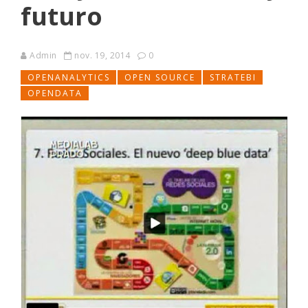
futuro
Admin
nov. 19, 2014
0
OPENANALYTICS
OPEN SOURCE
STRATEBI
OPENDATA