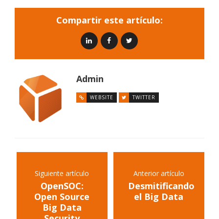
Compartir este artículo:
Admin
WEBSITE
TWITTER
Siguiente artículo
Anterior artículo
OpenSOC:
Desmitificando
Open Source
el Big Data
Big Data
Security