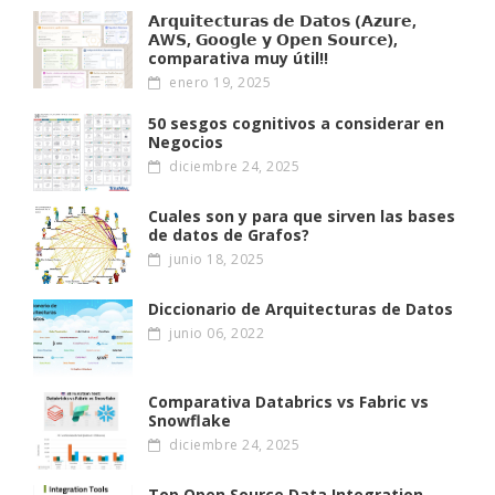
𝗔𝗿𝗾𝘂𝗶𝘁𝗲𝗰𝘁𝘂𝗿𝗮𝘀 𝗱𝗲 𝗗𝗮𝘁𝗼𝘀 (𝗔𝘇𝘂𝗿𝗲,
𝗔W𝗦, 𝗚𝗼𝗼𝗴𝗹𝗲 𝘆 𝗢𝗽𝗲𝗻 𝗦𝗼𝘂𝗿𝗰𝗲),
comparativa muy útil!!
enero 19, 2025
50 sesgos cognitivos a considerar en
Negocios
diciembre 24, 2025
Cuales son y para que sirven las bases
de datos de Grafos?
junio 18, 2025
Diccionario de Arquitecturas de Datos
junio 06, 2022
Comparativa Databrics vs Fabric vs
Snowflake
diciembre 24, 2025
Top Open Source Data Integration