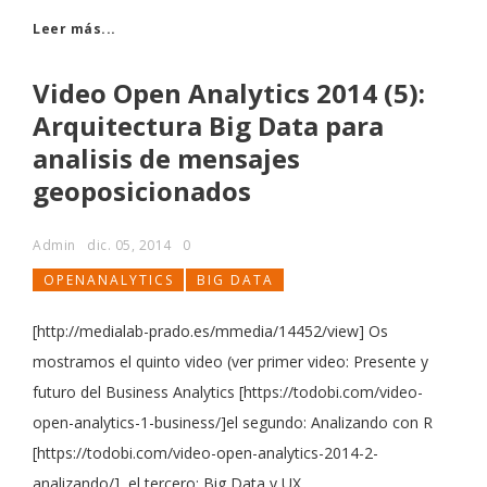
Leer más...
Video Open Analytics 2014 (5):
Arquitectura Big Data para
analisis de mensajes
geoposicionados
Admin
dic. 05, 2014
0
OPENANALYTICS
BIG DATA
[http://medialab-prado.es/mmedia/14452/view] Os
mostramos el quinto video (ver primer video: Presente y
futuro del Business Analytics [https://todobi.com/video-
open-analytics-1-business/]el segundo: Analizando con R
[https://todobi.com/video-open-analytics-2014-2-
analizando/], el tercero: Big Data y UX