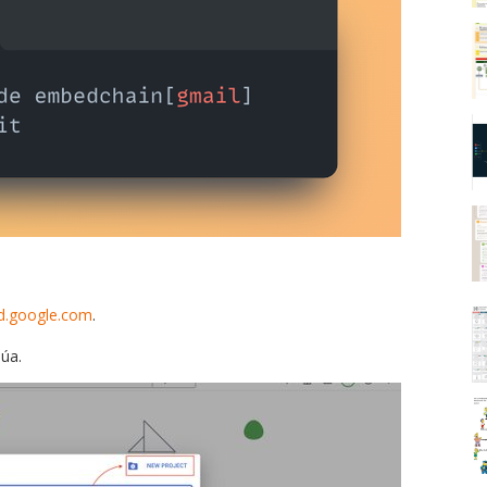
ud.google.com
.
núa.