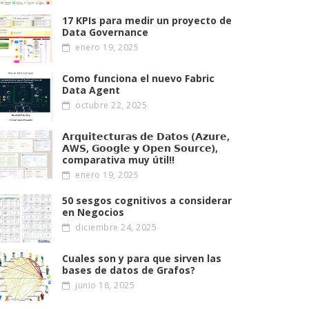
17 KPIs para medir un proyecto de
Data Governance
enero 19, 2025
Como funciona el nuevo Fabric
Data Agent
octubre 22, 2025
𝗔𝗿𝗾𝘂𝗶𝘁𝗲𝗰𝘁𝘂𝗿𝗮𝘀 𝗱𝗲 𝗗𝗮𝘁𝗼𝘀 (𝗔𝘇𝘂𝗿𝗲,
𝗔W𝗦, 𝗚𝗼𝗼𝗴𝗹𝗲 𝘆 𝗢𝗽𝗲𝗻 𝗦𝗼𝘂𝗿𝗰𝗲),
comparativa muy útil!!
enero 19, 2025
50 sesgos cognitivos a considerar
en Negocios
diciembre 24, 2025
Cuales son y para que sirven las
bases de datos de Grafos?
junio 18, 2025