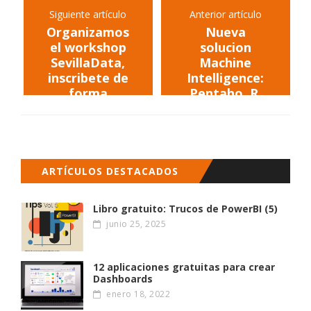
Siguiente artículo
Anterior artículo
Organizamos
Nueva
el workshop
solucion
SevillaData,
Machine
inscribete de
Intelligence:
forma
Pentaho, R,
gratuita
Python y
Spark juntos
para Machine
Learning
Analytics
ARTÍCULOS DESTACADOS
Libro gratuito: Trucos de PowerBI (5)
junio 25, 2025
12 aplicaciones gratuitas para crear
Dashboards
enero 18, 2022