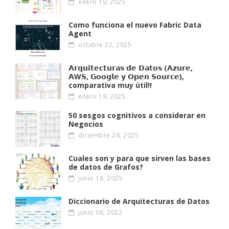
enero 19, 2025
Como funciona el nuevo Fabric Data
Agent
octubre 22, 2025
𝗔𝗿𝗾𝘂𝗶𝘁𝗲𝗰𝘁𝘂𝗿𝗮𝘀 𝗱𝗲 𝗗𝗮𝘁𝗼𝘀 (𝗔𝘇𝘂𝗿𝗲,
𝗔W𝗦, 𝗚𝗼𝗼𝗴𝗹𝗲 𝘆 𝗢𝗽𝗲𝗻 𝗦𝗼𝘂𝗿𝗰𝗲),
comparativa muy útil!!
enero 19, 2025
50 sesgos cognitivos a considerar en
Negocios
diciembre 24, 2025
Cuales son y para que sirven las bases
de datos de Grafos?
junio 18, 2025
Diccionario de Arquitecturas de Datos
junio 06, 2022