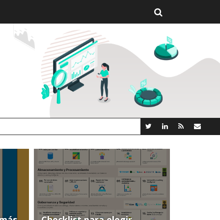
 NUEVA PLATAFORMA ANALYTICS AI OPEN SOURCE
(más
Checklist para elegir