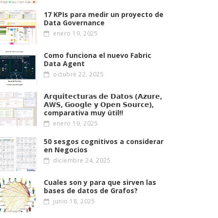
17 KPIs para medir un proyecto de
Data Governance
enero 19, 2025
Como funciona el nuevo Fabric
Data Agent
octubre 22, 2025
𝗔𝗿𝗾𝘂𝗶𝘁𝗲𝗰𝘁𝘂𝗿𝗮𝘀 𝗱𝗲 𝗗𝗮𝘁𝗼𝘀 (𝗔𝘇𝘂𝗿𝗲,
𝗔W𝗦, 𝗚𝗼𝗼𝗴𝗹𝗲 𝘆 𝗢𝗽𝗲𝗻 𝗦𝗼𝘂𝗿𝗰𝗲),
comparativa muy útil!!
enero 19, 2025
50 sesgos cognitivos a considerar
en Negocios
diciembre 24, 2025
Cuales son y para que sirven las
bases de datos de Grafos?
junio 18, 2025