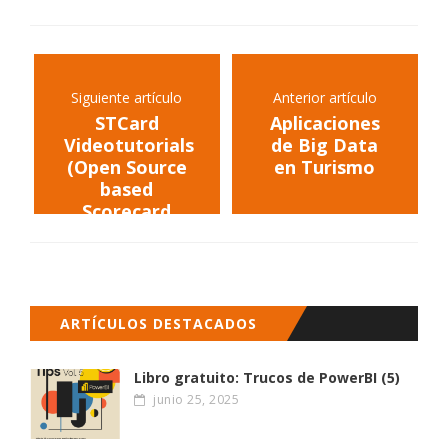
Siguiente artículo
Anterior artículo
STCard
Aplicaciones
Videotutorials
de Big Data
(Open Source
en Turismo
based
Scorecard
solution)
ARTÍCULOS DESTACADOS
Libro gratuito: Trucos de PowerBI (5)
junio 25, 2025