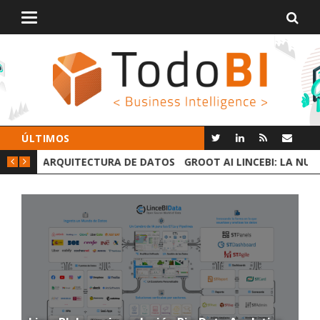
Alternar
navegación
ÚLTIMOS
 DATOS
GROOT AI LINCEBI: LA NUEVA PLATAFORMA ANALYTICS
C