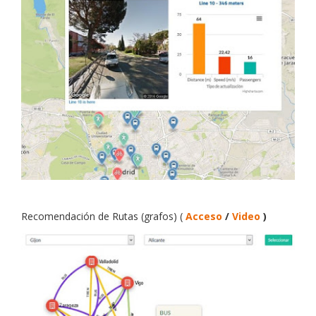
Recomendación de Rutas (grafos)
(
Acceso
/
Video
)