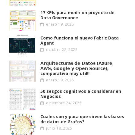
17 KPIs para medir un proyecto de
Data Governance
enero 19, 2025
Como funciona el nuevo Fabric Data
Agent
octubre 22, 2025
𝗔𝗿𝗾𝘂𝗶𝘁𝗲𝗰𝘁𝘂𝗿𝗮𝘀 𝗱𝗲 𝗗𝗮𝘁𝗼𝘀 (𝗔𝘇𝘂𝗿𝗲,
𝗔W𝗦, 𝗚𝗼𝗼𝗴𝗹𝗲 𝘆 𝗢𝗽𝗲𝗻 𝗦𝗼𝘂𝗿𝗰𝗲),
comparativa muy útil!!
enero 19, 2025
50 sesgos cognitivos a considerar en
Negocios
diciembre 24, 2025
Cuales son y para que sirven las bases
de datos de Grafos?
junio 18, 2025