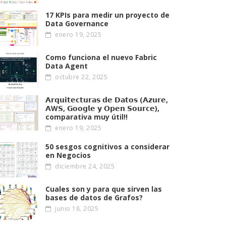
17 KPIs para medir un proyecto de
Data Governance
enero 19, 2025
Como funciona el nuevo Fabric
Data Agent
octubre 22, 2025
𝗔𝗿𝗾𝘂𝗶𝘁𝗲𝗰𝘁𝘂𝗿𝗮𝘀 𝗱𝗲 𝗗𝗮𝘁𝗼𝘀 (𝗔𝘇𝘂𝗿𝗲,
𝗔W𝗦, 𝗚𝗼𝗼𝗴𝗹𝗲 𝘆 𝗢𝗽𝗲𝗻 𝗦𝗼𝘂𝗿𝗰𝗲),
comparativa muy útil!!
enero 19, 2025
50 sesgos cognitivos a considerar
en Negocios
diciembre 24, 2025
Cuales son y para que sirven las
bases de datos de Grafos?
junio 18, 2025