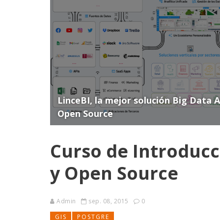
LinceBI, la mejor solución Big Data 
Open Source
Curso de Introducc
y Open Source
Admin
sep. 08, 2015
0
GIS
POSTGRE