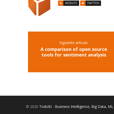
WEBSITE
TWITTER
Siguiente artículo
A comparison of open source
tools for sentiment analysis
© 2026
TodoBI - Business Intelligence, Big Data, ML 