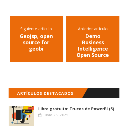
Siguiente artículo
Anterior artículo
Geojsp, open
Demo
source for
Business
geobi
Intelligence
Open Source
ARTÍCULOS DESTACADOS
Libro gratuito: Trucos de PowerBI (5)
junio 25, 2025