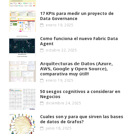
17 KPIs para medir un proyecto de
Data Governance
enero 19, 2025
Como funciona el nuevo Fabric Data
Agent
octubre 22, 2025
𝗔𝗿𝗾𝘂𝗶𝘁𝗲𝗰𝘁𝘂𝗿𝗮𝘀 𝗱𝗲 𝗗𝗮𝘁𝗼𝘀 (𝗔𝘇𝘂𝗿𝗲,
𝗔W𝗦, 𝗚𝗼𝗼𝗴𝗹𝗲 𝘆 𝗢𝗽𝗲𝗻 𝗦𝗼𝘂𝗿𝗰𝗲),
comparativa muy útil!!
enero 19, 2025
50 sesgos cognitivos a considerar en
Negocios
diciembre 24, 2025
Cuales son y para que sirven las bases
de datos de Grafos?
junio 18, 2025