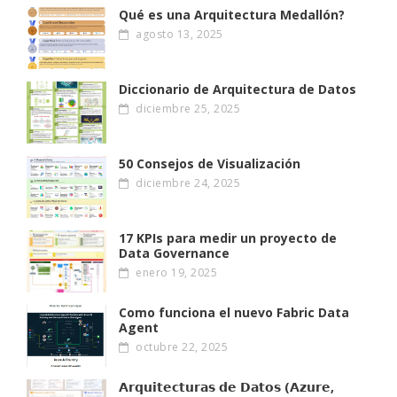
Qué es una Arquitectura Medallón?
agosto 13, 2025
Diccionario de Arquitectura de Datos
diciembre 25, 2025
50 Consejos de Visualización
diciembre 24, 2025
17 KPIs para medir un proyecto de
Data Governance
enero 19, 2025
Como funciona el nuevo Fabric Data
Agent
octubre 22, 2025
𝗔𝗿𝗾𝘂𝗶𝘁𝗲𝗰𝘁𝘂𝗿𝗮𝘀 𝗱𝗲 𝗗𝗮𝘁𝗼𝘀 (𝗔𝘇𝘂𝗿𝗲,