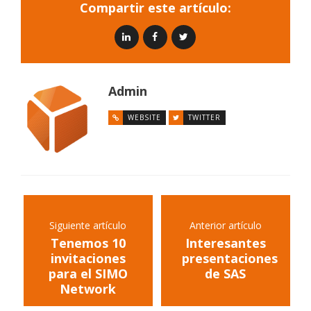
Compartir este artículo:
Admin
WEBSITE
TWITTER
Siguiente artículo
Anterior artículo
Tenemos 10
Interesantes
invitaciones
presentaciones
para el SIMO
de SAS
Network