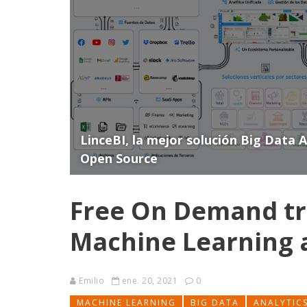
LinceBI, la mejor solución Big Data 
Open Source
Free On Demand tra
Machine Learning 
Emilio
ene. 20, 2021
0
MACHINE LEARNING
BIG DATA
ANALYTIC