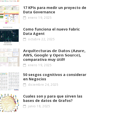
17 KPIs para medir un proyecto de
Data Governance
enero 19, 2025
Como funciona el nuevo Fabric
Data Agent
octubre 22, 2025
𝗔𝗿𝗾𝘂𝗶𝘁𝗲𝗰𝘁𝘂𝗿𝗮𝘀 𝗱𝗲 𝗗𝗮𝘁𝗼𝘀 (𝗔𝘇𝘂𝗿𝗲,
𝗔W𝗦, 𝗚𝗼𝗼𝗴𝗹𝗲 𝘆 𝗢𝗽𝗲𝗻 𝗦𝗼𝘂𝗿𝗰𝗲),
comparativa muy útil!!
enero 19, 2025
50 sesgos cognitivos a considerar
en Negocios
diciembre 24, 2025
Cuales son y para que sirven las
bases de datos de Grafos?
junio 18, 2025