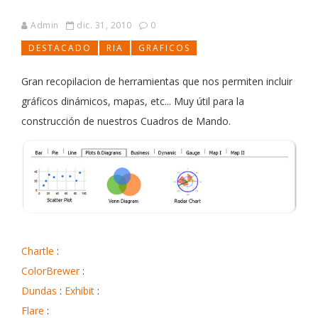
Admin
dic. 31, 2010
0
DESTACADO
RIA
GRAFICOS
Gran recopilacion de herramientas que nos permiten incluir
gráficos dinámicos, mapas, etc... Muy útil para la
construcción de nuestros Cuadros de Mando.
Chartle
:
ColorBrewer
:
Dundas
:
Exhibit
:
Flare
: