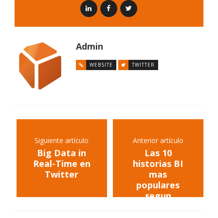
Admin
WEBSITE
TWITTER
Siguiente artículo
Anterior artículo
Big Data in
Las 10
Real-Time en
historias BI
Twitter
mas
populares
segun
Information
Management