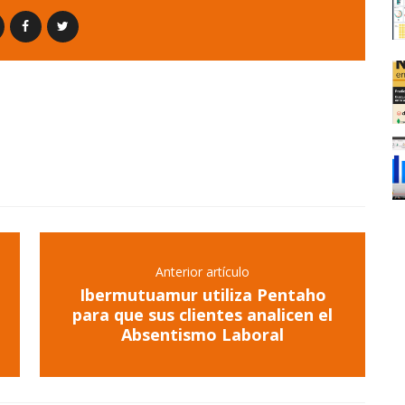
Anterior artículo
Ibermutuamur utiliza Pentaho
para que sus clientes analicen el
Absentismo Laboral