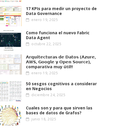
17 KPIs para medir un proyecto de
Data Governance
enero 19, 2025
Como funciona el nuevo Fabric
Data Agent
octubre 22, 2025
𝗔𝗿𝗾𝘂𝗶𝘁𝗲𝗰𝘁𝘂𝗿𝗮𝘀 𝗱𝗲 𝗗𝗮𝘁𝗼𝘀 (𝗔𝘇𝘂𝗿𝗲,
𝗔W𝗦, 𝗚𝗼𝗼𝗴𝗹𝗲 𝘆 𝗢𝗽𝗲𝗻 𝗦𝗼𝘂𝗿𝗰𝗲),
comparativa muy útil!!
enero 19, 2025
50 sesgos cognitivos a considerar
en Negocios
diciembre 24, 2025
Cuales son y para que sirven las
bases de datos de Grafos?
junio 18, 2025