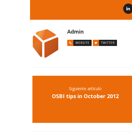
Admin
WEBSITE
TWITTER
Siguiente artículo
OSBI tips in October 2012