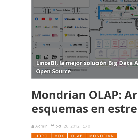
LinceBI, la mejor solución Big Data 
Open Source
Mondrian OLAP: Ar
esquemas en estre
Admin
oct. 26, 2012
0
LIBRO
MDX
OLAP
MONDRIAN