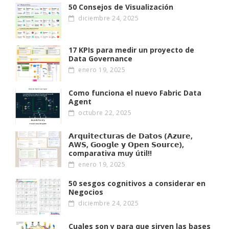
50 Consejos de Visualización
diciembre 24, 2025
17 KPIs para medir un proyecto de
Data Governance
enero 19, 2025
Como funciona el nuevo Fabric Data
Agent
octubre 22, 2025
𝗔𝗿𝗾𝘂𝗶𝘁𝗲𝗰𝘁𝘂𝗿𝗮𝘀 𝗱𝗲 𝗗𝗮𝘁𝗼𝘀 (𝗔𝘇𝘂𝗿𝗲,
𝗔W𝗦, 𝗚𝗼𝗼𝗴𝗹𝗲 𝘆 𝗢𝗽𝗲𝗻 𝗦𝗼𝘂𝗿𝗰𝗲),
comparativa muy útil!!
enero 19, 2025
50 sesgos cognitivos a considerar en
Negocios
diciembre 24, 2025
Cuales son y para que sirven las bases