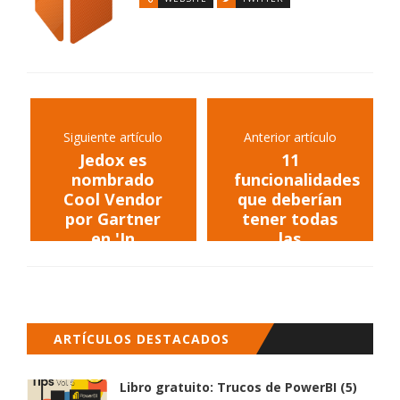
Siguiente artículo
Anterior artículo
Jedox es
11
nombrado
funcionalidades
Cool Vendor
que deberían
por Gartner
tener todas
en 'In
las
Memory
herramientas
Computing'
de
visualizacion
ARTÍCULOS DESTACADOS
Libro gratuito: Trucos de PowerBI (5)