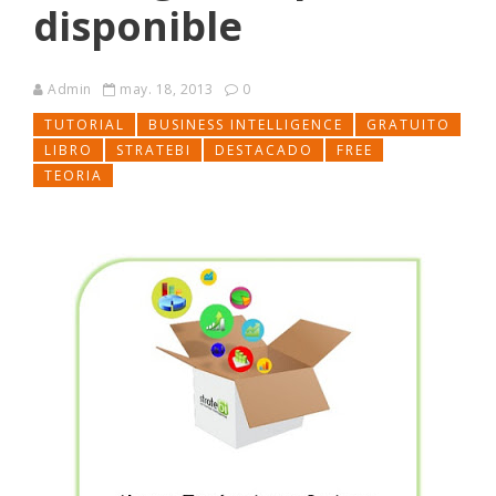
disponible
Admin
may. 18, 2013
0
TUTORIAL
BUSINESS INTELLIGENCE
GRATUITO
LIBRO
STRATEBI
DESTACADO
FREE
TEORIA