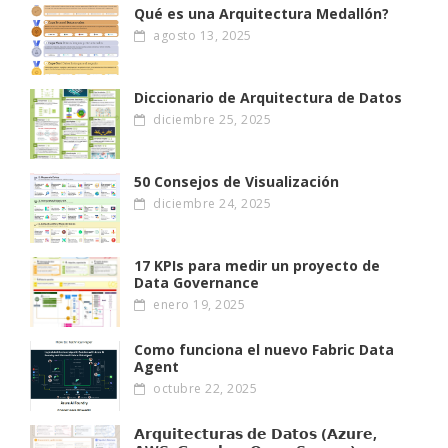
Qué es una Arquitectura Medallón?
agosto 13, 2025
Diccionario de Arquitectura de Datos
diciembre 25, 2025
50 Consejos de Visualización
diciembre 24, 2025
17 KPIs para medir un proyecto de
Data Governance
enero 19, 2025
Como funciona el nuevo Fabric Data
Agent
octubre 22, 2025
𝗔𝗿𝗾𝘂𝗶𝘁𝗲𝗰𝘁𝘂𝗿𝗮𝘀 𝗱𝗲 𝗗𝗮𝘁𝗼𝘀 (𝗔𝘇𝘂𝗿𝗲,