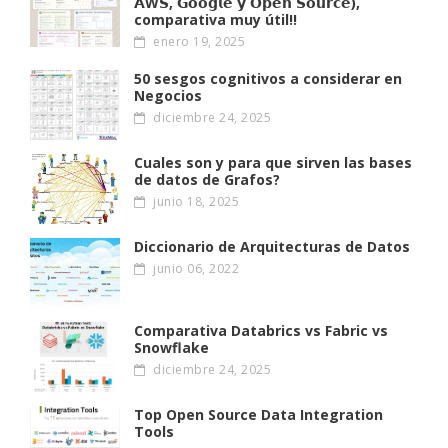
𝗔W𝗦, 𝗚𝗼𝗼𝗴𝗹𝗲 𝘆 𝗢𝗽𝗲𝗻 𝗦𝗼𝘂𝗿𝗰𝗲),
comparativa muy útil!!
enero 19, 2025
50 sesgos cognitivos a considerar en
Negocios
diciembre 24, 2025
Cuales son y para que sirven las bases
de datos de Grafos?
junio 18, 2025
Diccionario de Arquitecturas de Datos
junio 06, 2022
Comparativa Databrics vs Fabric vs
Snowflake
diciembre 24, 2025
Top Open Source Data Integration
Tools