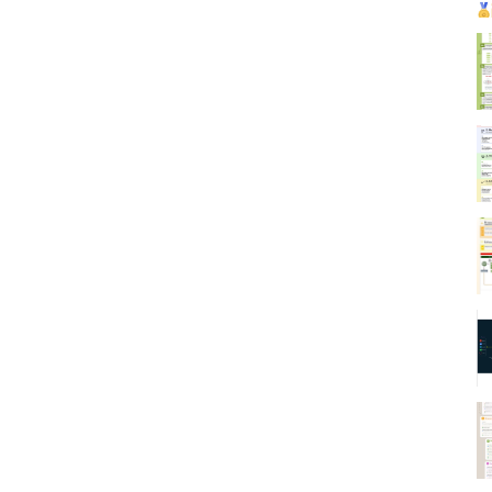
ofrecer versiones gratuitas [https://todobi.com/free-
reporting-con-microstrategy/], con una serie