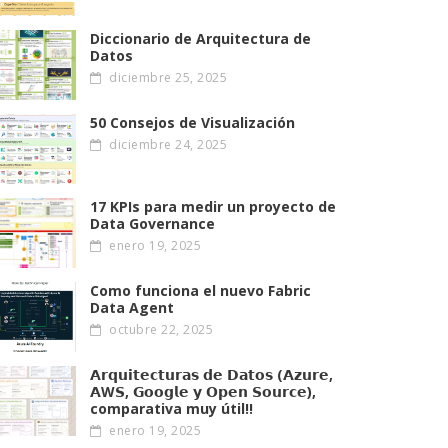
Diccionario de Arquitectura de
Datos
diciembre 25, 2025
50 Consejos de Visualización
diciembre 24, 2025
17 KPIs para medir un proyecto de
Data Governance
enero 19, 2025
Como funciona el nuevo Fabric
Data Agent
octubre 22, 2025
𝗔𝗿𝗾𝘂𝗶𝘁𝗲𝗰𝘁𝘂𝗿𝗮𝘀 𝗱𝗲 𝗗𝗮𝘁𝗼𝘀 (𝗔𝘇𝘂𝗿𝗲,
𝗔W𝗦, 𝗚𝗼𝗼𝗴𝗹𝗲 𝘆 𝗢𝗽𝗲𝗻 𝗦𝗼𝘂𝗿𝗰𝗲),
comparativa muy útil!!
enero 19, 2025