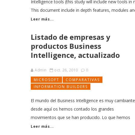
Intelligence tools (this study will include new tools in
This document include in depth features, modules and 
Leer más...
Listado de empresas y
productos Business
Intelligence, actualizado
Admin
oct. 26, 2010
0
MICROSOFT
COMPARATIVAS
INFORMATION BUILDERS
El mundo del Business Intelligence es muy cambiante
desde aquí os hemos contado los grandes
movimientos que se han producido. Lo que hemos
hecho ha sido recopilar el estado actual de los
Leer más...
fabricantes Business Intelligence. Ver Listado de