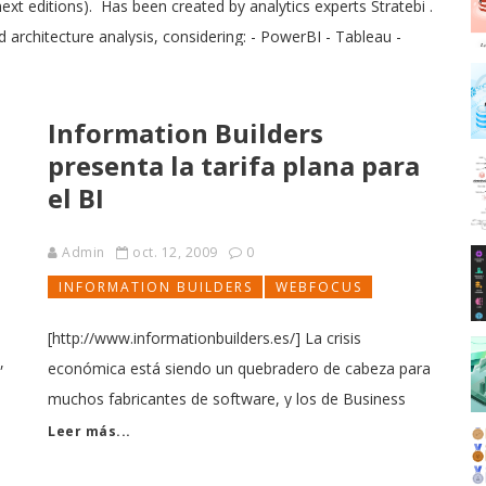
 next editions). Has been created by analytics experts Stratebi .
architecture analysis, considering: - PowerBI - Tableau -
Information Builders
presenta la tarifa plana para
el BI
Admin
oct. 12, 2009
0
INFORMATION BUILDERS
WEBFOCUS
[http://www.informationbuilders.es/] La crisis
,
económica está siendo un quebradero de cabeza para
muchos fabricantes de software, y los de Business
Intelligence no iban a ser una excepción. Si ya hace
Leer más...
poco, Microstrategy, se apuntaba a la tendencia de