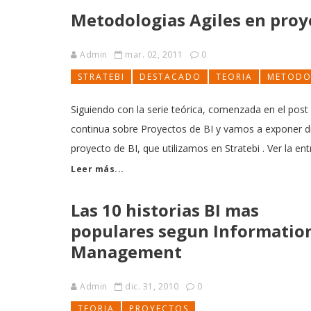
Metodologias Agiles en proy
Admin
mar. 02, 2011
0
STRATEBI
DESTACADO
TEORIA
METODO
Siguiendo con la serie teórica, comenzada en el post
continua sobre Proyectos de BI y vamos a exponer di
proyecto de BI, que utilizamos en Stratebi . Ver la 
Leer más...
Las 10 historias BI mas
populares segun Informatio
Management
Admin
dic. 31, 2010
0
TEORIA
PROYECTOS