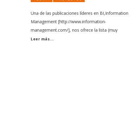
Una de las publicaciones líderes en BI,Information
Management [http://www.information-
management.com/], nos ofrece la lista (muy
interesante de ver en detalle) de las historias y
Leer más...
entradas en sus blogs (de grandes expertos), durante
este año. Una forma de ver opiniones expertas, sobr
temas interesantes del BI. 10. “Best