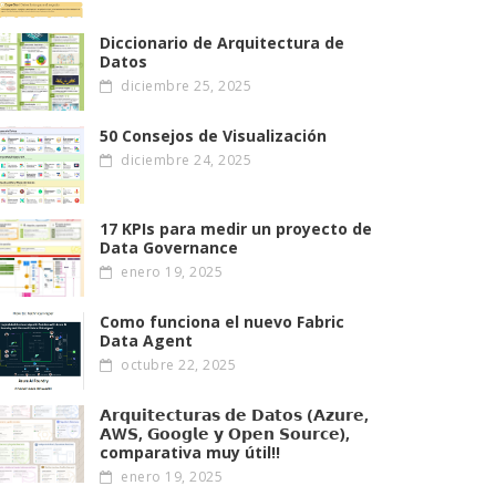
Diccionario de Arquitectura de
Datos
diciembre 25, 2025
50 Consejos de Visualización
diciembre 24, 2025
17 KPIs para medir un proyecto de
Data Governance
enero 19, 2025
Como funciona el nuevo Fabric
Data Agent
octubre 22, 2025
𝗔𝗿𝗾𝘂𝗶𝘁𝗲𝗰𝘁𝘂𝗿𝗮𝘀 𝗱𝗲 𝗗𝗮𝘁𝗼𝘀 (𝗔𝘇𝘂𝗿𝗲,
𝗔W𝗦, 𝗚𝗼𝗼𝗴𝗹𝗲 𝘆 𝗢𝗽𝗲𝗻 𝗦𝗼𝘂𝗿𝗰𝗲),
comparativa muy útil!!
enero 19, 2025