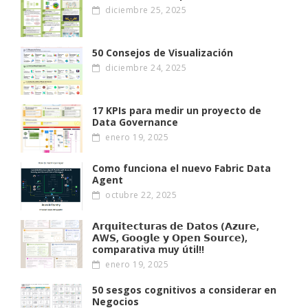
diciembre 25, 2025
50 Consejos de Visualización
diciembre 24, 2025
17 KPIs para medir un proyecto de
Data Governance
enero 19, 2025
Como funciona el nuevo Fabric Data
Agent
octubre 22, 2025
𝗔𝗿𝗾𝘂𝗶𝘁𝗲𝗰𝘁𝘂𝗿𝗮𝘀 𝗱𝗲 𝗗𝗮𝘁𝗼𝘀 (𝗔𝘇𝘂𝗿𝗲,
𝗔W𝗦, 𝗚𝗼𝗼𝗴𝗹𝗲 𝘆 𝗢𝗽𝗲𝗻 𝗦𝗼𝘂𝗿𝗰𝗲),
comparativa muy útil!!
enero 19, 2025
50 sesgos cognitivos a considerar en
Negocios