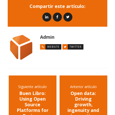
Compartir este artículo:
Admin
WEBSITE
TWITTER
Siguiente artículo
Anterior artículo
Buen Libro:
Open data:
Using Open
Driving
Source
growth,
Platforms for
ingenuity and