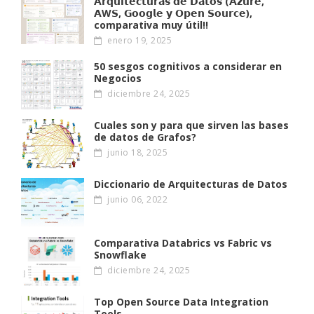
𝗔𝗿𝗾𝘂𝗶𝘁𝗲𝗰𝘁𝘂𝗿𝗮𝘀 𝗱𝗲 𝗗𝗮𝘁𝗼𝘀 (𝗔𝘇𝘂𝗿𝗲,
𝗔W𝗦, 𝗚𝗼𝗼𝗴𝗹𝗲 𝘆 𝗢𝗽𝗲𝗻 𝗦𝗼𝘂𝗿𝗰𝗲),
comparativa muy útil!!
enero 19, 2025
50 sesgos cognitivos a considerar en
Negocios
diciembre 24, 2025
Cuales son y para que sirven las bases
de datos de Grafos?
junio 18, 2025
Diccionario de Arquitecturas de Datos
junio 06, 2022
Comparativa Databrics vs Fabric vs
Snowflake
diciembre 24, 2025
Top Open Source Data Integration
Tools