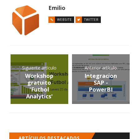
Emilio
WEBSITE
TWITTER
Siguiente artículo
Anterior artículo
Workshop
Integracion
gratuito
SAP -
'Futbol
PowerBI
Analytics'
ARTÍCULOS DESTACADOS