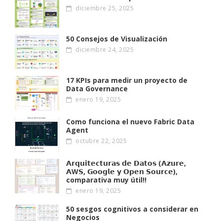
diciembre 25, 2025
50 Consejos de Visualización
diciembre 24, 2025
17 KPIs para medir un proyecto de
Data Governance
enero 19, 2025
Como funciona el nuevo Fabric Data
Agent
octubre 22, 2025
𝗔𝗿𝗾𝘂𝗶𝘁𝗲𝗰𝘁𝘂𝗿𝗮𝘀 𝗱𝗲 𝗗𝗮𝘁𝗼𝘀 (𝗔𝘇𝘂𝗿𝗲,
𝗔W𝗦, 𝗚𝗼𝗼𝗴𝗹𝗲 𝘆 𝗢𝗽𝗲𝗻 𝗦𝗼𝘂𝗿𝗰𝗲),
comparativa muy útil!!
enero 19, 2025
50 sesgos cognitivos a considerar en
Negocios