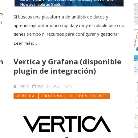
es
Si buscas una plataforma de análisis de datos y
on
aprendizaje automático rápida y muy escalable pero no
r
tienes tiempo ni recursos para configurar y gestionar
a
su implantación, Vertica Accelerator ofrece análisis a la
Leer más...
máxima velocidad de principio a fin, como oferta SaaS
n
Vertica y Grafana (disponible
totalmente gestionada (también dispones de una
versión gratuita
plugin de integración)
Emilio
sep. 27, 2021
0
VERTICA
GRAFANA
BI OPEN SOURCE