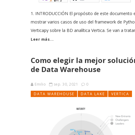
1. INTRODUCCIÓN El propósito de este documento 
mostrar varios casos de uso del framework de Pyth
Verticapy sobre la BD analítica Vertica. Se van a trata
los aspectos generales que conciernen al uso de est
Leer más...
librería, comentando los aspectos positivos y
negativos. Se mostrarán los casos de uso que
Como elegir la mejor solució
de Data Warehouse
Emilio
sep. 30, 2021
0
DATA WAREHOUSE
DATA LAKE
VERTICA