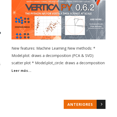
New features: Machine Learning New methods: *
Model.plot: draws a decomposition (PCA & SVD)
scatter plot * Model.plot_circle: draws a decomposition
s
circle Preprocessing New methods: Al comparar
Leer más...
camisetas de fútbol, conviene revisar primero el uso
previsto, la talla y la comodidad de la prenda. Para
a
ordenar la búsqueda, camisetas
.
ANTERIORES