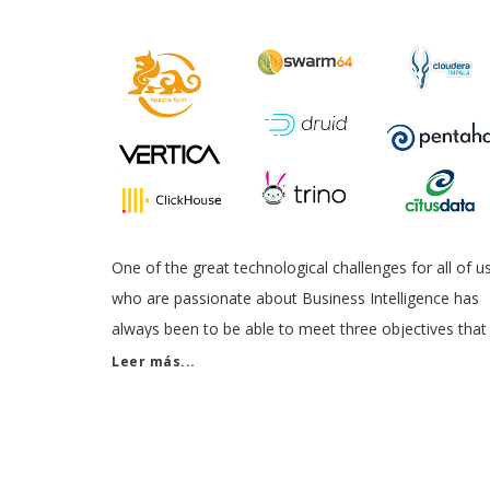
One of the great technological challenges for all of u
who are passionate about Business Intelligence has
always been to be able to meet three objectives that
seemed impossible: 1. Handling large volumes of dat
Leer más...
for analytical queries (olap, multidimensional models)
2. To be able to do it in real-time