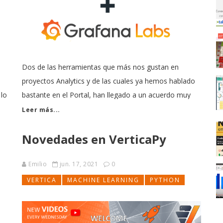
Dos de las herramientas que más nos gustan en
proyectos Analytics y de las cuales ya hemos hablado
 lo
bastante en el Portal, han llegado a un acuerdo muy
productivo Diviértete explorando Grafana con el nuevo
Leer más...
n
constructor de consultas y otras características con
Novedades en VerticaPy
Vertica. Consulta Vertica Grafana Plugin
[https://grafana.com/
Emilio
jun. 17, 2021
0
VERTICA
MACHINE LEARNING
PYTHON