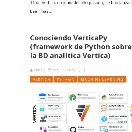
11 de Vertica, en junio del año pasado, se han lanza
varias versiones. Estas son las mejoras en Vertica co
Leer más...
las versiones 11.01, 11.02, 11.10 y 12.0. Soporte de
Conociendo VerticaPy
(framework de Python sobre
la BD analítica Vertica)
Emilio
oct. 15, 2021
1
VERTICA
PYTHON
MACHINE LEARNING