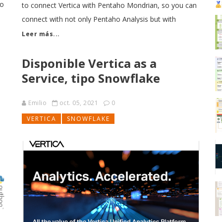
do
to connect Vertica with Pentaho Mondrian, so you can
n
connect with not only Pentaho Analysis but with
LinceBI About Vertica Connection Guides Vertica
Leer más...
connection guides provide basic instructions for
Disponible Vertica as a
connecting a third-party partner product to Vertica.
Connection guides are based
Service, tipo Snowflake
Emilio
oct. 05, 2021
0
VERTICA
SNOWFLAKE