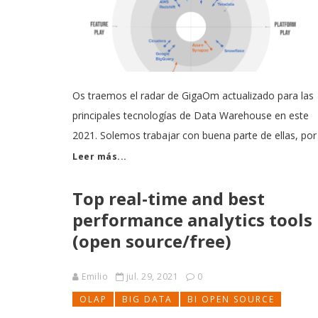
Os traemos el radar de GigaOm actualizado para las
principales tecnologías de Data Warehouse en este
2021. Solemos trabajar con buena parte de ellas, por
que si tenéis cualquier duda o necesitáis apoyo,
Leer más...
contadnos [http://www.stratebi.com] Mas informació
Top real-time and best
que hemos publicado que te puede ser de utilidad
performance analytics tools
(open source/free)
Emilio
jul. 29, 2021
0
OLAP
BIG DATA
BI OPEN SOURCE