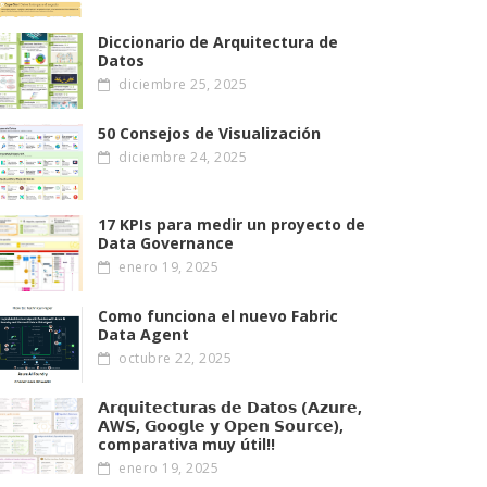
Diccionario de Arquitectura de
Datos
diciembre 25, 2025
50 Consejos de Visualización
diciembre 24, 2025
17 KPIs para medir un proyecto de
Data Governance
enero 19, 2025
Como funciona el nuevo Fabric
Data Agent
octubre 22, 2025
𝗔𝗿𝗾𝘂𝗶𝘁𝗲𝗰𝘁𝘂𝗿𝗮𝘀 𝗱𝗲 𝗗𝗮𝘁𝗼𝘀 (𝗔𝘇𝘂𝗿𝗲,
𝗔W𝗦, 𝗚𝗼𝗼𝗴𝗹𝗲 𝘆 𝗢𝗽𝗲𝗻 𝗦𝗼𝘂𝗿𝗰𝗲),
comparativa muy útil!!
enero 19, 2025