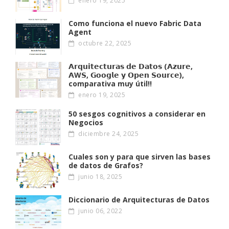
enero 19, 2025
Como funciona el nuevo Fabric Data
Agent
octubre 22, 2025
𝗔𝗿𝗾𝘂𝗶𝘁𝗲𝗰𝘁𝘂𝗿𝗮𝘀 𝗱𝗲 𝗗𝗮𝘁𝗼𝘀 (𝗔𝘇𝘂𝗿𝗲,
𝗔W𝗦, 𝗚𝗼𝗼𝗴𝗹𝗲 𝘆 𝗢𝗽𝗲𝗻 𝗦𝗼𝘂𝗿𝗰𝗲),
comparativa muy útil!!
enero 19, 2025
50 sesgos cognitivos a considerar en
Negocios
diciembre 24, 2025
Cuales son y para que sirven las bases
de datos de Grafos?
junio 18, 2025
Diccionario de Arquitecturas de Datos
junio 06, 2022