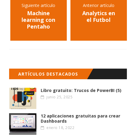
Siguiente artículo
Anterior artículo
Machine
Analytics en
learning con
el Futbol
Pentaho
ARTÍCULOS DESTACADOS
Libro gratuito: Trucos de PowerBI (5)
junio 25, 2025
12 aplicaciones gratuitas para crear
Dashboards
enero 18, 2022