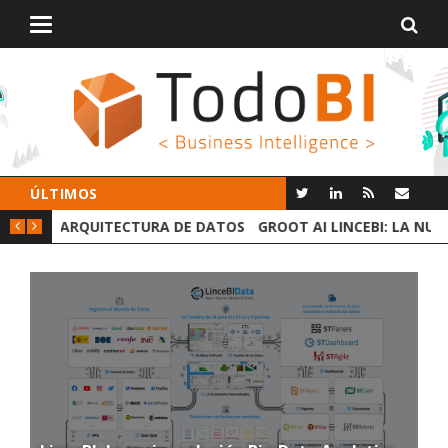
Alternar
navegación
ÚLTIMOS
 DATOS
GROOT AI LINCEBI: LA NUEVA PLATAFORMA ANALYTICS
C