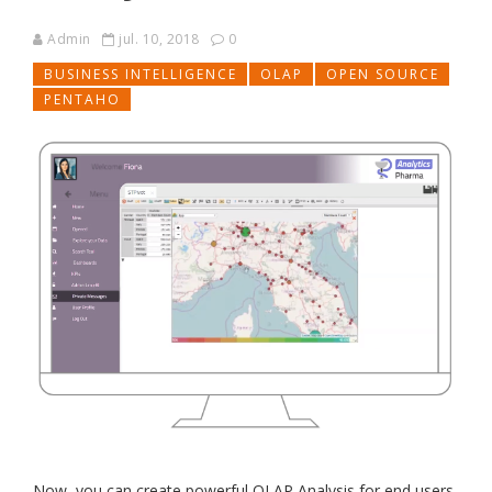
Admin
jul. 10, 2018
0
BUSINESS INTELLIGENCE
OLAP
OPEN SOURCE
PENTAHO
Now, you can create powerful OLAP Analysis for end users,