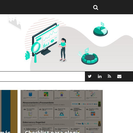
 NUEVA PLATAFORMA ANALYTICS AI OPEN SOURCE
(más
Checklist para elegir