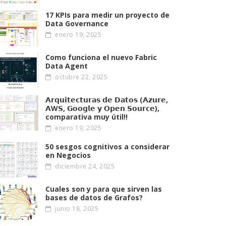
17 KPIs para medir un proyecto de
Data Governance
enero 19, 2025
Como funciona el nuevo Fabric
Data Agent
octubre 22, 2025
𝗔𝗿𝗾𝘂𝗶𝘁𝗲𝗰𝘁𝘂𝗿𝗮𝘀 𝗱𝗲 𝗗𝗮𝘁𝗼𝘀 (𝗔𝘇𝘂𝗿𝗲,
𝗔W𝗦, 𝗚𝗼𝗼𝗴𝗹𝗲 𝘆 𝗢𝗽𝗲𝗻 𝗦𝗼𝘂𝗿𝗰𝗲),
comparativa muy útil!!
enero 19, 2025
50 sesgos cognitivos a considerar
en Negocios
diciembre 24, 2025
Cuales son y para que sirven las
bases de datos de Grafos?
junio 18, 2025