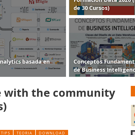
de 30 Cursos)
Analytics basada en
Conceptos Fundament
de Business Intelligen
 with the community
s)
TIPS
TEORIA
DOWNLOAD