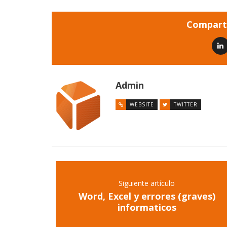
Comparti
Admin
WEBSITE
TWITTER
Siguiente artículo
Word, Excel y errores (graves)
informaticos