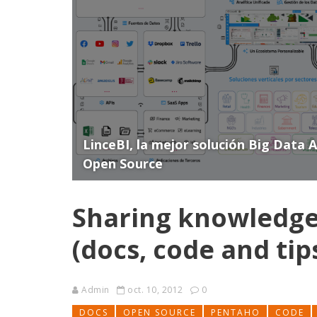
LinceBI, la mejor solución Big Data 
Open Source
Sharing knowledge
(docs, code and tip
Admin
oct. 10, 2012
0
DOCS
OPEN SOURCE
PENTAHO
CODE