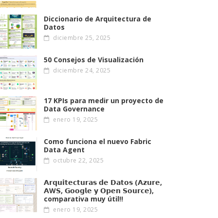
Diccionario de Arquitectura de
Datos
diciembre 25, 2025
50 Consejos de Visualización
diciembre 24, 2025
17 KPIs para medir un proyecto de
Data Governance
enero 19, 2025
Como funciona el nuevo Fabric
Data Agent
octubre 22, 2025
𝗔𝗿𝗾𝘂𝗶𝘁𝗲𝗰𝘁𝘂𝗿𝗮𝘀 𝗱𝗲 𝗗𝗮𝘁𝗼𝘀 (𝗔𝘇𝘂𝗿𝗲,
𝗔W𝗦, 𝗚𝗼𝗼𝗴𝗹𝗲 𝘆 𝗢𝗽𝗲𝗻 𝗦𝗼𝘂𝗿𝗰𝗲),
comparativa muy útil!!
enero 19, 2025