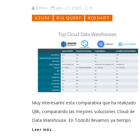
Emilio
ago. 27, 2020
0
AZURE
BIG QUERY
REDSHIFT
Muy interesante esta comparativa que ha realizado
Qlik, comparando las mejores soluciones Cloud de
Data Warehouse. En TodoBI llevamos ya tiempo
comentando sobre muchas de ellas. Las empresas h
Leer más...
empezado a apostar por los Data Warehouse en la