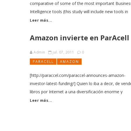
comparative of some of the most important Busines
Intelligence tools (this study will include new tools in
next editions). Has been created by analytics experts
Leer más...
Stratebi . This document include in depth features,
Amazon invierte en ParAcell
modules and architecture analysis, considering: -
PowerBI - Tableau -
Admin
jul. 07, 2011
0
PARACELL
AMAZON
[http://paraccel.com/paraccel-announces-amazon-
investor-latest-funding/] Quien lo iba a decir, de vend
libros por Internet a una diversificación enorme y
'exitosa'. El último movimiento de Amazon es invertir
Leer más...
en BI, en DW... en Paracell [http://www.paraccel.com./
VerNota de Prensa [http://paraccel.com/paraccel-
announces-amazon-investor-latest-funding/]. Una