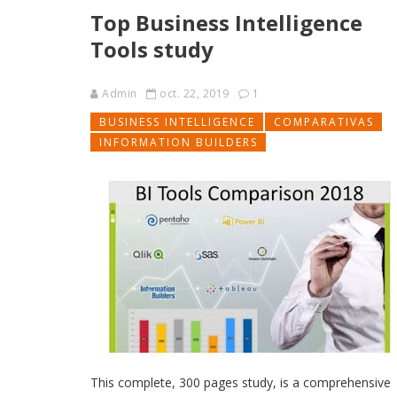
Top Business Intelligence
nube, de forma que les permite crear modernos Dat
Lakes, utilizando algoritmos
Tools study
Admin
oct. 22, 2019
1
BUSINESS INTELLIGENCE
COMPARATIVAS
INFORMATION BUILDERS
This complete, 300 pages study, is a comprehensive