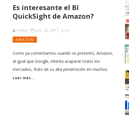
Es interesante el BI
a
de selecciones, muchas personas revisan el ajuste y el
tipo de tejido
QuickSight de Amazon?
Admin
ene. 22, 2017
0
AMAZON
Como ya comentamos cuando se presentó, Amazon,
al igual que Google, intenta acaparar todos los
mercados, fruto de su alta penetración en muchos
sectores y actividades Ahora llega al Business
Leer más...
Intelligence con su plataforma Quicksight
[https://quicksight.aws/]. La verdad es que parece
interesante al venir de Amazon, por su