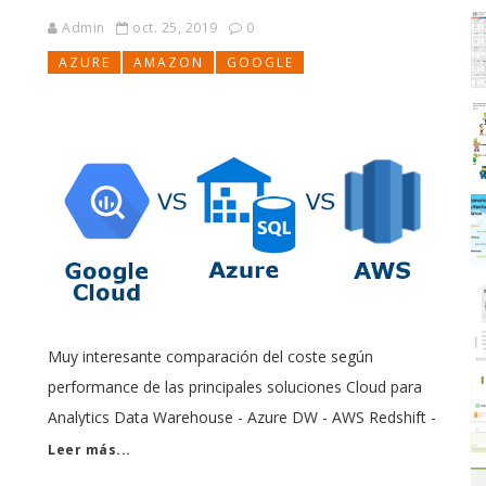
Admin
oct. 25, 2019
0
AZURE
AMAZON
GOOGLE
Muy interesante comparación del coste según
performance de las principales soluciones Cloud para
Analytics Data Warehouse - Azure DW - AWS Redshift -
an
Google Big Query También puedes considerar otras
Leer más...
opciones como Vertica o Smowflake En las camisetas