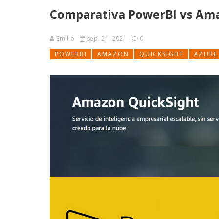
Comparativa PowerBI vs Am
Emilio
sep. 21, 2021
0
POWERBI
AMAZON
QUICKSIGHT
AZURE