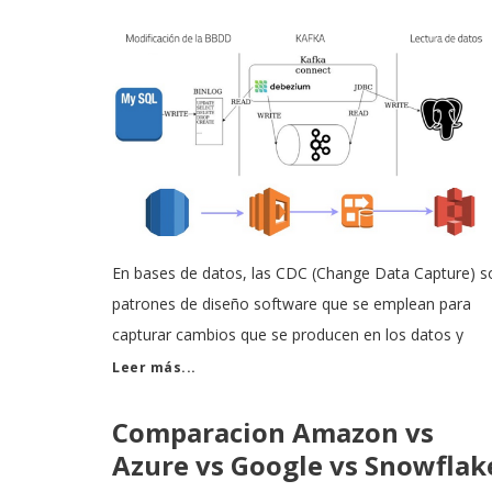
En bases de datos, las CDC (Change Data Capture) s
patrones de diseño software que se emplean para
capturar cambios que se producen en los datos y
propagarlos a clientes intermedios. Normalmente se
Leer más...
emplean en entornos de data warehouse, para
Comparacion Amazon vs
preservar el estado de los datos a lo largo del
Azure vs Google vs Snowflak