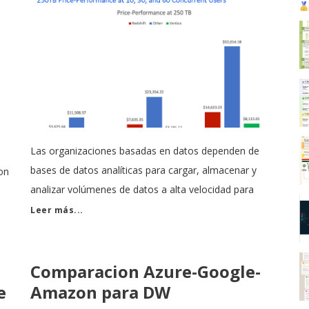
Las organizaciones basadas en datos dependen de
bases de datos analíticas para cargar, almacenar y
on
analizar volúmenes de datos a alta velocidad para
obtener conocimientos oportunos. Este estudio se
Leer más...
centra en el rendimiento de las soluciones analíticas de
carga de trabajo habilitadas por la nube1, listas para la
empresa y
Comparacion Azure-Google-
e
Amazon para DW