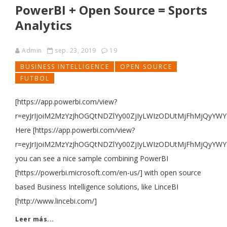
PowerBI + Open Source = Sports
Analytics
Admin
sep. 23, 2019
19
BUSINESS INTELLIGENCE
OPEN SOURCE
FUTBOL
[https://app.powerbi.com/view?
r=eyJrIjoiM2MzYzJhOGQtNDZlYy00ZjIyLWIzODUtMjFhMjQyYWY
Here [https://app.powerbi.com/view?
r=eyJrIjoiM2MzYzJhOGQtNDZlYy00ZjIyLWIzODUtMjFhMjQyYWY
you can see a nice sample combining PowerBI
[https://powerbi.microsoft.com/en-us/] with open source
based Business Intelligence solutions, like LinceBI
[http://www.lincebi.com/]
Leer más...