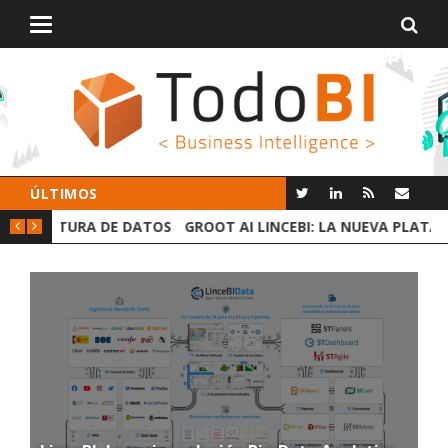
Alternar
navegación
ÚLTIMOS
 DATOS
GROOT AI LINCEBI: LA NUEVA PLATAFORMA ANALYTICS
C