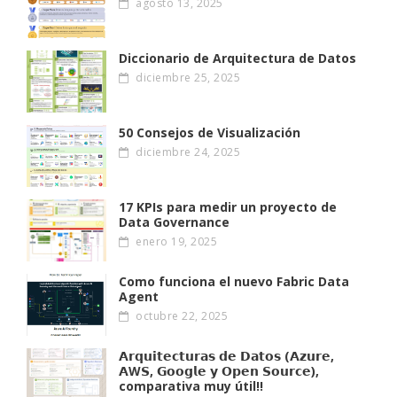
agosto 13, 2025
Diccionario de Arquitectura de Datos
diciembre 25, 2025
50 Consejos de Visualización
diciembre 24, 2025
17 KPIs para medir un proyecto de
Data Governance
enero 19, 2025
Como funciona el nuevo Fabric Data
Agent
octubre 22, 2025
𝗔𝗿𝗾𝘂𝗶𝘁𝗲𝗰𝘁𝘂𝗿𝗮𝘀 𝗱𝗲 𝗗𝗮𝘁𝗼𝘀 (𝗔𝘇𝘂𝗿𝗲,
𝗔W𝗦, 𝗚𝗼𝗼𝗴𝗹𝗲 𝘆 𝗢𝗽𝗲𝗻 𝗦𝗼𝘂𝗿𝗰𝗲),
comparativa muy útil!!