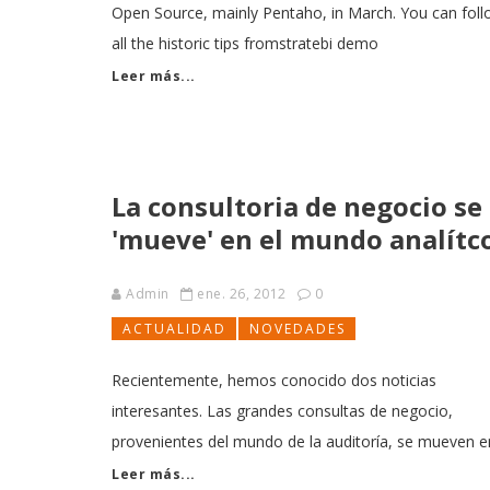
Open Source, mainly Pentaho, in March. You can fol
all the historic tips fromstratebi demo
[http://sample.stratebi.es/].Info
Leer más...
[https://todobi.com/demo-3-tips-osbi/]. · Analysez vo
statistiques web avec Google Analytics et Pentaho
[http://www.osbi.fr/?p=3273] · Aggregate Designer
La consultoria de negocio se
'mueve' en el mundo analítc
Admin
ene. 26, 2012
0
ACTUALIDAD
NOVEDADES
Recientemente, hemos conocido dos noticias
interesantes. Las grandes consultas de negocio,
provenientes del mundo de la auditoría, se mueven e
el mundo analítico. En concreto, tenemos los ejempl
Leer más...