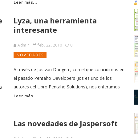
izquierda o apuntaros al twitter de TodoBI_OS
Leer más...
[http://twitter.com/TodoBI_OS]
e
Lyza, una herramienta
[http://twitter.com/TodoBI_OS]
interesante
Admin
feb. 22, 2010
0
NOVEDADES
A través de Jos van Dongen , con el que coincidimos en
el pasado Pentaho Developers (Jos es uno de los
autores del Libro Pentaho Solutions), nos enteramos
ía
de la nueva versión de Lyza (que viene con nuevas e
Leer más...
interesantes funcionalidades). Lyza es una solución
p
Business Intellgence que pretende aunar las
Las novedades de Jaspersoft