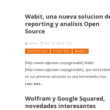
de Deloitte y Accenture , con sus movimientos
respectivos con Daemon Quest y NeoMetrics ,
Wabit, una nueva solucion d
buscando acercarse al mundo del análisis y, sobre
reporting y analisis Open
todo,
Source
Admin
abr. 27, 2010
0
REPORTING
STRATEBI
WABIT
[http://www.sqlpower.ca/page/wabit] Wabit
[http://www.sqlpower.ca/page/wabit], que está todav
en sus primeras versiones es una herramienta muy
interesante, tanto por sus funcionalidades y roadma
Leer más...
previsto, como por ser una solución con una versión
Wolfram y Google Squared,
Open Source muy interesante
[http://download.sqlpower.ca/wabit/current.
novedades interesantes