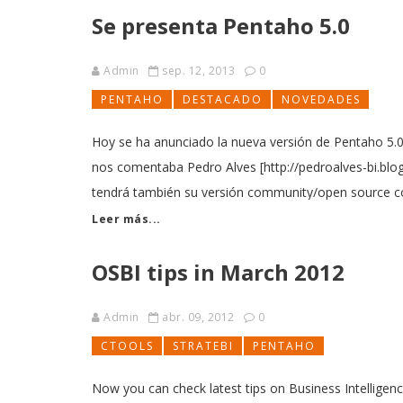
Se presenta Pentaho 5.0
Admin
sep. 12, 2013
0
PENTAHO
DESTACADO
NOVEDADES
Hoy se ha anunciado la nueva versión de Pentaho 5.
nos comentaba Pedro Alves [http://pedroalves-bi.blo
tendrá también su versión community/open source co
Leer más...
OSBI tips in March 2012
Admin
abr. 09, 2012
0
CTOOLS
STRATEBI
PENTAHO
Now you can check latest tips on Business Intelligen