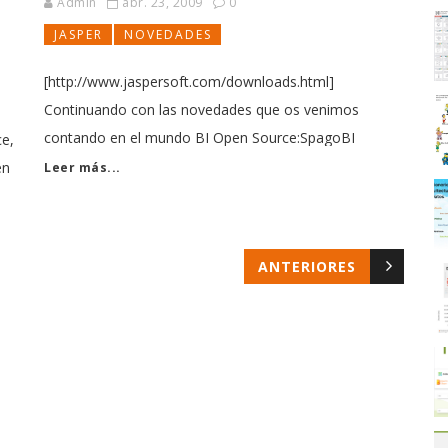
Admin
abr. 23, 2009
0
JASPER
NOVEDADES
[http://www.jaspersoft.com/downloads.html]
Continuando con las novedades que os venimos
contando en el mundo BI Open Source:SpagoBI
ce,
[https://todobi.com/novedades-en-spagobi/], Pentaho
en
Leer más...
[https://todobi.com/pentaho-30-la-version-
comercial/],BIRT [https://todobi.com/birt-sigue-
avanzando-novedades/]... hoy le toca el turno a Jasper.
ANTERIORES
Llega laversión 3.5 [http://www.jaspersoft.com/