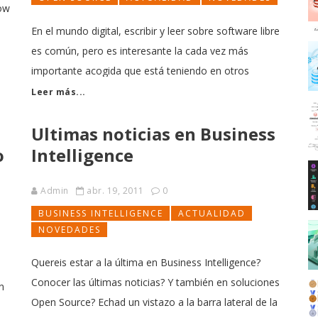
low
En el mundo digital, escribir y leer sobre software libre
es común, pero es interesante la cada vez más
s
importante acogida que está teniendo en otros
medios. Hace unos días, se podía desayunar, periodico
Leer más...
en mano, con que El Mundo le dedicaba un articulo
Ultimas noticias en Business
muy amplio a la penetración del
o
Intelligence
Admin
abr. 19, 2011
0
BUSINESS INTELLIGENCE
ACTUALIDAD
NOVEDADES
Quereis estar a la última en Business Intelligence?
Conocer las últimas noticias? Y también en soluciones
n
Open Source? Echad un vistazo a la barra lateral de la
os