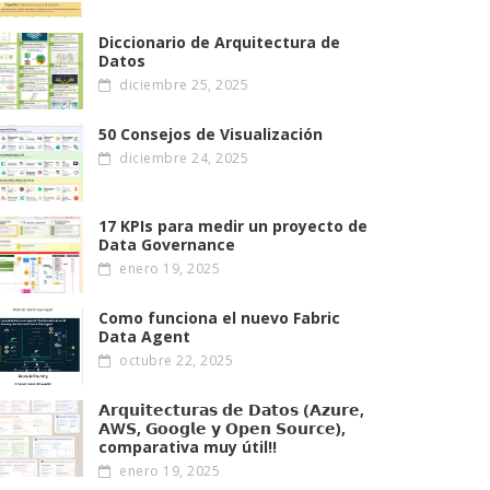
Diccionario de Arquitectura de
Datos
diciembre 25, 2025
50 Consejos de Visualización
diciembre 24, 2025
17 KPIs para medir un proyecto de
Data Governance
enero 19, 2025
Como funciona el nuevo Fabric
Data Agent
octubre 22, 2025
𝗔𝗿𝗾𝘂𝗶𝘁𝗲𝗰𝘁𝘂𝗿𝗮𝘀 𝗱𝗲 𝗗𝗮𝘁𝗼𝘀 (𝗔𝘇𝘂𝗿𝗲,
𝗔W𝗦, 𝗚𝗼𝗼𝗴𝗹𝗲 𝘆 𝗢𝗽𝗲𝗻 𝗦𝗼𝘂𝗿𝗰𝗲),
comparativa muy útil!!
enero 19, 2025