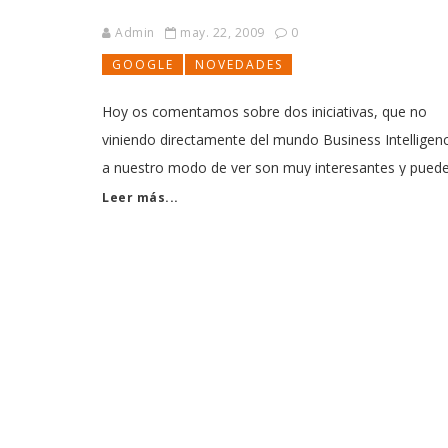
Admin
may. 22, 2009
0
GOOGLE
NOVEDADES
Hoy os comentamos sobre dos iniciativas, que no
viniendo directamente del mundo Business Intelligen
a nuestro modo de ver son muy interesantes y pued
marcar una tendencia en la forma en la que va a
Leer más...
evolucionar los análisis de datos, el análisis de
información instantánea, los buscadores inteligentes,
etc... Vayamos